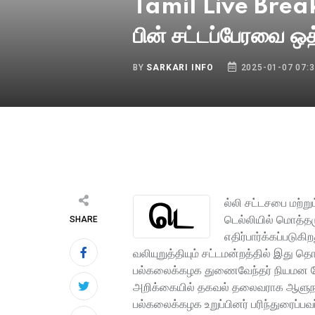
Tamil Live Breaki
பின் சட்டப்பேரவை ஒத
BY
SARKARI INFO
2025-01-07 07:3
டெல்லி சட்டசபை மற்றும் ஈரோடு கிழக்கு தொகுதிக்கு இடைத்தேர்தல் இன்று அறிவிக்க வாய்ப்புள்ளதாக தகவல் வெளியாகி உள்ளது.
டெல்லியில் மொத்தம
SHARE
எதிர்பார்க்கப்படு
வலியுறுத்தியும் சட்டமன்றத்தில் இது தொ
பல்கலைக்கழக துணைவேந்தர் நியமன தேட
அறிக்கையில் தகவல் தலைவராக ஆளுநர் பரி
பல்கலைக்கழக உறுப்பினர் பரிந்துரைப்பவர்