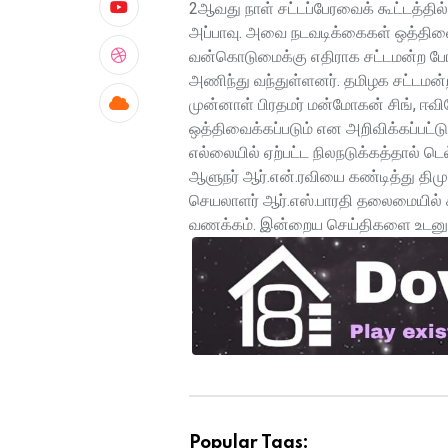
2ஆவது நாள் சட்டப்பேரவைக் கூட்டத்தி
அப்பாவு. அவை நடவடிக்கைகள் ஒத்திவ
வன்கொடுமைக்கு எதிராக சட்டமன்ற பேர
அணிந்து வந்துள்ளனர். தமிழக சட்டமன்
முன்னாள் பிரதமர் மன்மோகன் சிங், ஈவ
ஒத்திவைக்கப்படும் என அறிவிக்கப்பட்ட
எல்லையில் ஏற்பட்ட நிலநடுக்கத்தால் டெல
ஆளுநர் ஆர்.என்.ரவியை கண்டித்து திமு
செயலாளர் ஆர்.எஸ்.பாரதி தலைமையில் க
வணக்கம். இன்றைய செய்திகளை உடனுக்
Popular Tags: