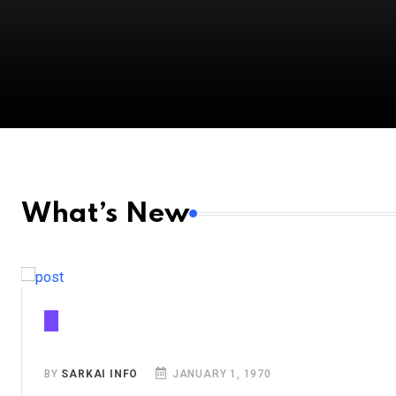
Tamil Live Breaking News:
இரங்கல் தீர்மானத்திற்கு பின்
சட்டப்பேரவை ஒத்திவைப்பு
JANUARY 7, 2025
What’s New
BY
SARKAI INFO
JANUARY 1, 1970