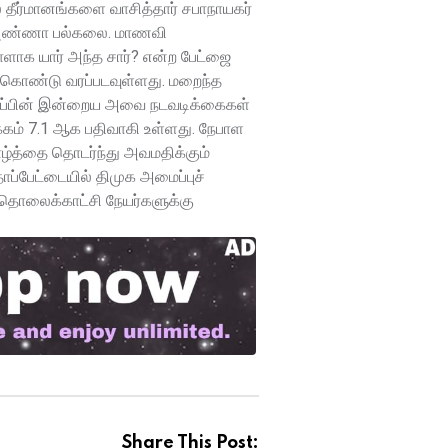
 தீர்மானங்களை வாசித்தார் சபாநாயகர்
். அண்ணா பல்கலை. மாணவி
ளாக யார் அந்த சார்? என்ற பேட்ஜை
் கொண்டு வரப்படவுள்ளது. மறைந்த
ற்குப்பின் இன்றைய அவை நடவடிக்கைகள்
க்கம் 7.1 ஆக பதிவாகி உள்ளது. நேபாள
 வாழ்த்தை தொடர்ந்து அவமதிக்கும்
ப்பேட்டையில் திமுக அமைப்புச்
 தொலைக்காட்சி நேயர்களுக்கு
Share This Post: