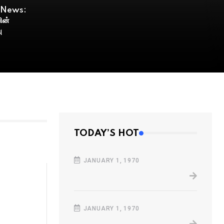
g News:
பின்
ு
TODAY’S HOT
JANUARY 1, 1970
JANUARY 1, 1970