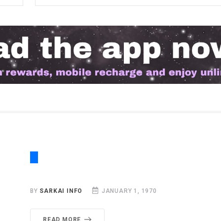
BY
SARKAI INFO
JANUARY 1, 1970
READ MORE