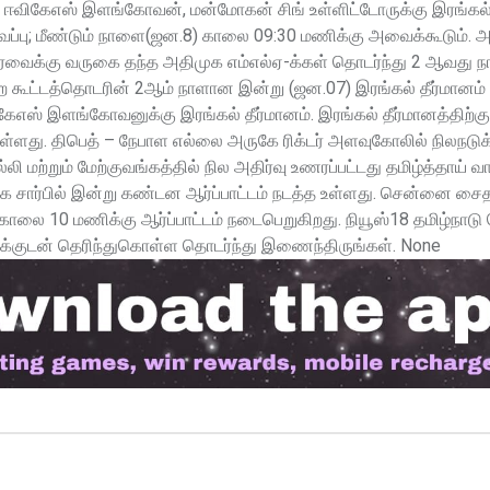
ல் ஈவிகேஎஸ் இளங்கோவன், மன்மோகன் சிங் உள்ளிட்டோருக்கு இரங்கல்
ைப்பு; மீண்டும் நாளை(ஜன.8) காலை 09:30 மணிக்கு அவைக்கூடும
வைக்கு வருகை தந்த அதிமுக எம்எல்ஏ-க்கள் தொடர்ந்து 2 ஆவது நா
ற கூட்டத்தொடரின் 2ஆம் நாளான இன்று (ஜன.07) இரங்கல் தீர்மானம
ிகேஎஸ் இளங்கோவனுக்கு இரங்கல் தீர்மானம். இரங்கல் தீர்மானத்தி
ுள்ளது. திபெத் – நேபாள எல்லை அருகே ரிக்டர் அளவுகோலில் நிலநடு
்லி மற்றும் மேற்குவங்கத்தில் நில அதிர்வு உணரப்பட்டது தமிழ்த்தாய்
க சார்பில் இன்று கண்டன ஆர்ப்பாட்டம் நடத்த உள்ளது. சென்னை சைதா
ாலை 10 மணிக்கு ஆர்ப்பாட்டம் நடைபெறுகிறது. நியூஸ்18 தமிழ்நாடு
குடன் தெரிந்துகொள்ள தொடர்ந்து இணைந்திருங்கள். None