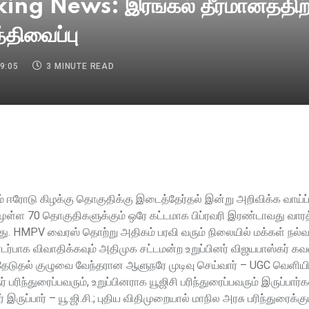
ng News: இரங்கல் தீர்மானத்திற்
்திவைப்பு
9:05
3 MINUTE READ
ுள்ள 70 தொகுதிகளுக்கும் ஒரே கட்டமாக பிப்ரவரி இரண்டாவது வாரத
கிறது. HMPV வைரஸ் தொற்று அதிகம் பரவி வரும் நிலையில் மக்கள் நல்
டர்பாக விவாதிக்கவும் அதிமுக சட்டமன்ற உறுப்பினர் விஜயபாஸ்கர் கவன 
ுதல் குழுவை வேந்தரான ஆளுநரே முடிவு செய்வார் – UGC வெளியிட
ந்துரைப்பவரும், உறுப்பினராக யூஜிசி பரிந்துரைப்பவரும் இருப்பார்கள
 இருப்பார் – யூ.ஜி.சி.; புதிய விதிமுறையால் மாநில அரசு பரிந்துரைக்க