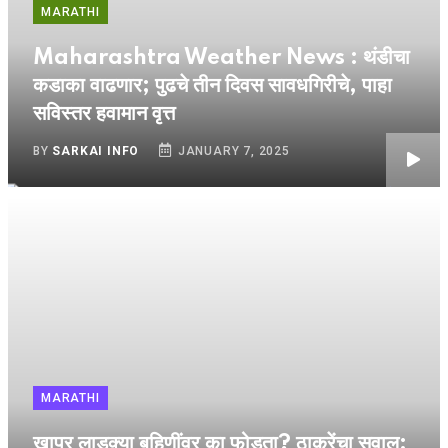
MARATHI
Maharashtra Weather News : थंडीचा
कडाका वाढणार; पुढचे तीन दिवस सावधगिरीचे, पाहा
सविस्तर हवामान वृत्त
BY
SARKAI INFO
JANUARY 7, 2025
MARATHI
खापर लाडक्या बहिणींवर का फोडता? ठाकरेंचा सवाल;