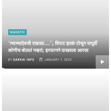
MARATHI
'त्याच्याऐवजी एखाद्या...', विराट इतकं टोचून यापूर्वी
कोणीच बोललं नव्हतं; इरफानने दाखवला आरसा
BY
SARKAI INFO
JANUARY 7, 2025