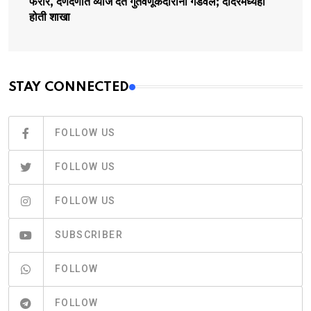
फरार, दणदणीत व्याज देत गुंतवणूकदारांना गंडवलं; दादरमध्येही
होती शाखा
STAY CONNECTED
FOLLOW US
FOLLOW US
FOLLOW US
SUBSCRIBER
FOLLOW
FOLLOW