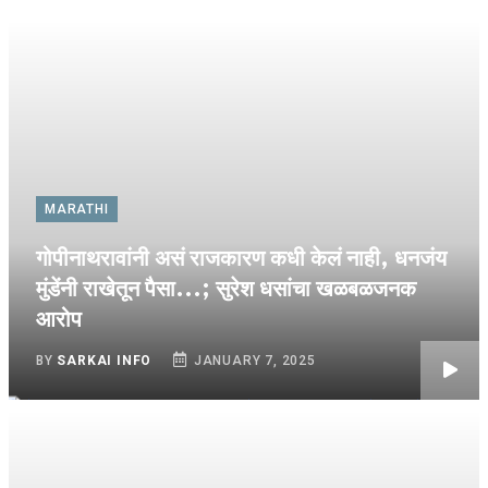
MARATHI
गोपीनाथरावांनी असं राजकारण कधी केलं नाही, धनजंय
मुंडेंनी राखेतून पैसा...; सुरेश धसांचा खळबळजनक
आरोप
BY
SARKAI INFO
JANUARY 7, 2025