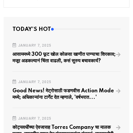
TODAY’S HOT
JANUARY 7, 2025
आसाममध्ये 300 फूट खोल कोळसा खाणीत पाण्याचा शिरकाव;
मजूर अडकल्यानं चिंता वाढली, कसं सुरुय बचावकार्य?
JANUARY 7, 2025
Good News! मेट्रोसाठी फडणवीस Action Mode
मध्ये; अधिकाऱ्यांना टार्गेट देत म्हणाले, 'वर्षभरात...'
JANUARY 7, 2025
कोट्यवधींच्या ऐवजासह Torres Company चा मालक