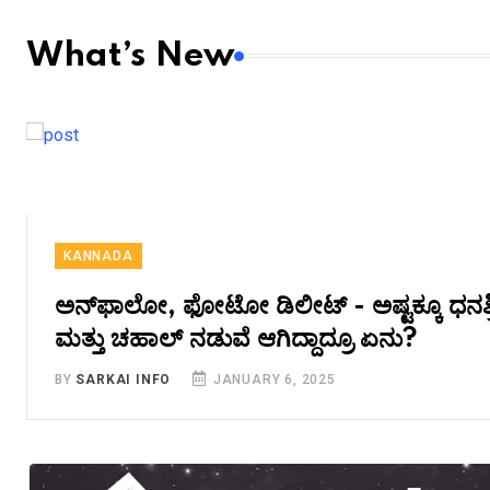
What’s New
KANNADA
ಅನ್‌ಫಾಲೋ, ಫೋಟೋ ಡಿಲೀಟ್‌ - ಅಷ್ಟಕ್ಕೂ ಧನಶ್
ಮತ್ತು ಚಹಾಲ್‌ ನಡುವೆ ಆಗಿದ್ದಾದ್ರೂ ಏನು?
BY
SARKAI INFO
JANUARY 6, 2025