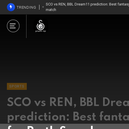
SCO vs REN, BBL Dream11 prediction: Best fantas
TRENDING
match
SCO vs REN, BBL Dream11 prediction: Best fantas
match
SPORTS
India slip to No 3 in T
rankings after Borde