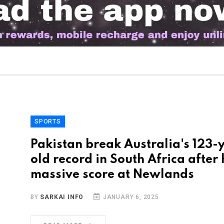
SPORTS
Pakistan break Australia's 123-
old record in South Africa after 
massive score at Newlands
BY
SARKAI INFO
JANUARY 6, 2025