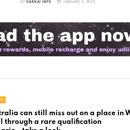
BY
SARKAI INFO
JANUARY 6, 2025
TS
ralia can still miss out on a place in
l through a rare qualification