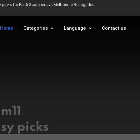
y picks for Perth Scorchers vs Melbourne Renegades
y picks for Perth Scorchers vs Melbourne Renegades
Home
Categories
Language
Contact us
est
r-