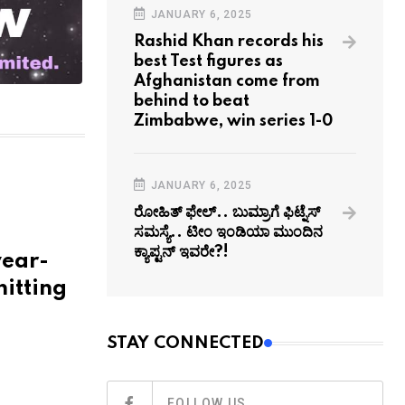
JANUARY 6, 2025
Rashid Khan records his
best Test figures as
Afghanistan come from
behind to beat
Zimbabwe, win series 1-0
JANUARY 6, 2025
ರೋಹಿತ್ ಫೇಲ್.. ಬುಮ್ರಾಗೆ ಫಿಟ್ನೆಸ್
ಸಮಸ್ಯೆ.. ಟೀಂ ಇಂಡಿಯಾ ಮುಂದಿನ
ಕ್ಯಾಪ್ಟನ್‌ ಇವರೇ?!
year-
hitting
STAY CONNECTED
FOLLOW US