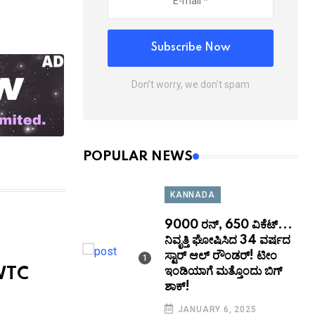
Subscribe Now
Don’t worry, we don’t spam
POPULAR NEWS
KANNADA
9000 ರನ್, 650 ವಿಕೆಟ್...
ನಿವೃತ್ತಿ ಘೋಷಿಸಿದ 34 ವರ್ಷದ
ಸ್ಟಾರ್‌ ಆಲ್ ರೌಂಡರ್! ಟೀಂ
ಇಂಡಿಯಾಗೆ ಮತ್ತೊಂದು ಬಿಗ್‌
 WTC
ಶಾಕ್‌!
JANUARY 6, 2025