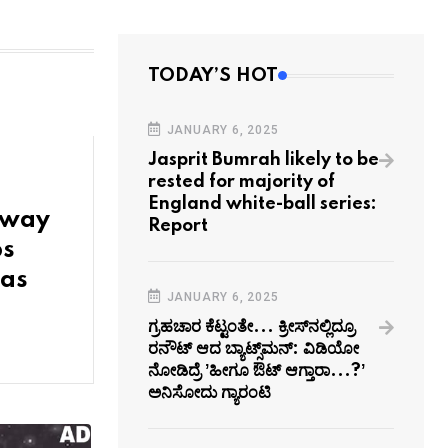
TODAY’S HOT
JANUARY 6, 2025
Jasprit Bumrah likely to be
rested for majority of
England white-ball series:
away
Report
ps
eas
JANUARY 6, 2025
ಗ್ರಹಚಾರ ಕೆಟ್ಟಂತೇ... ಕ್ರೀಸ್‌ನಲ್ಲಿದ್ರೂ
ರನೌಟ್‌ ಆದ ಬ್ಯಾಟ್ಸ್‌ಮನ್‌: ವಿಡಿಯೋ
ನೋಡಿದ್ರೆ ʼಹೀಗೂ ಔಟ್‌ ಆಗ್ತಾರಾ...?ʼ
ಅನಿಸೋದು ಗ್ಯಾರಂಟಿ