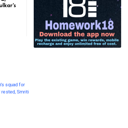
ulkar's
g
ndia
or