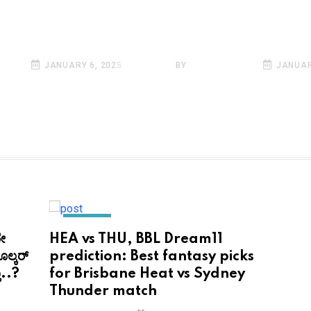
ಣಿ ಸೋತಿದ್ದು ಈ 4 ಪ್ರಮುಖ
Harmanpreet Ka
ಂದ! ನಿಮಗೂ ಇದೇ
rested, Smriti
ಯನಾ?
Mandhana to lea
INFO
JANUARY 6, 2025
BY
SARKAI INFO
JANUAR
SPORTS
ರೇ
HEA vs THU, BBL Dream11
ೂಲ್ಕರ್‌
prediction: Best fantasy picks
ಾ..?
for Brisbane Heat vs Sydney
Thunder match