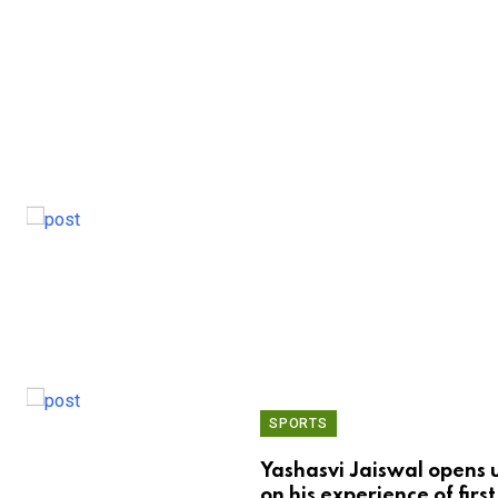
SPORTS
Yashasvi Jaiswal opens 
on his experience of first