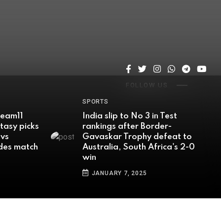
FOLLOW US
FOLLOW US
FOLLOW US
FOLLOW US
FOLLOW US
SPORTS
No 3 in Test
Shan Masood praises Baba
er Border-
Azam for stepping up to op
ophy defeat to
when team lost Saim Ayub t
uth Africa's 2-0
injury at Newlands
JANUARY 6, 2025
2025