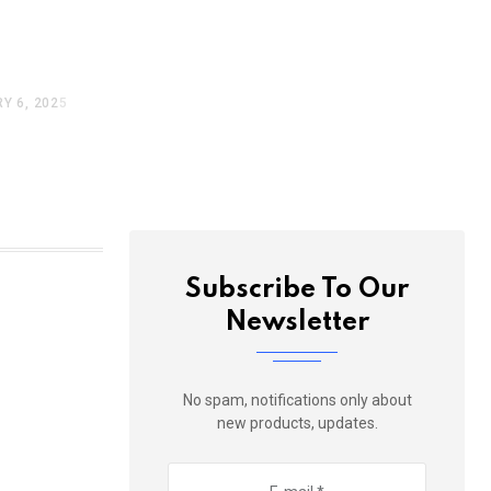
ur
d
Y 6, 2025
Subscribe To Our
Newsletter
No spam, notifications only about
new products, updates.