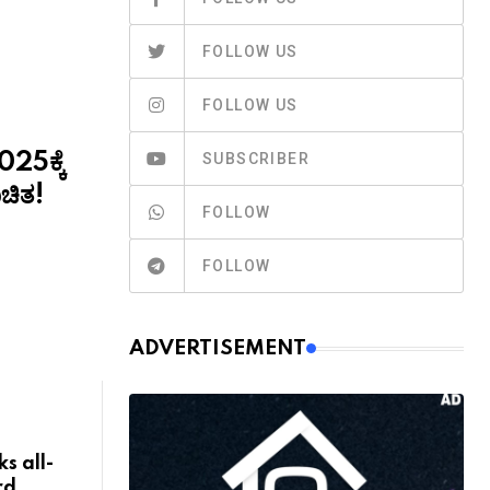
FOLLOW US
FOLLOW US
SUBSCRIBER
025ಕ್ಕೆ
ಚಿತ!
FOLLOW
FOLLOW
ADVERTISEMENT
s all-
rd,