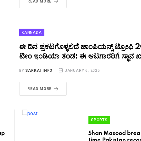
READ MORE
KANNADA
ಈ ದಿನ ಪ್ರಕಟಗೊಳ್ಳಲಿದೆ ಚಾಂಪಿಯನ್ಸ್ ಟ್ರೋಫಿ 2
ಟೀಂ ಇಂಡಿಯಾ ತಂಡ: ಈ ಆಟಗಾರರಿಗೆ ಸ್ಥಾನ ಖ
BY
SARKAI INFO
JANUARY 6, 2025
READ MORE
SPORTS
up
Shan Masood break
time Pakistan reco