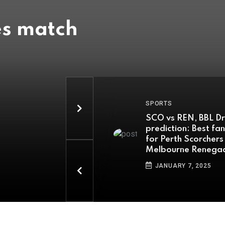
at to
ca's 2-0
SPORTS
SPORTS
SCO vs REN, BBL Dream11
India slip to 
prediction: Best fantasy picks
rankings aft
for Perth Scorchers vs
Gavaskar Tr
Melbourne Renegades match
Australia, So
win
JANUARY 7, 2025
JANUARY 7, 