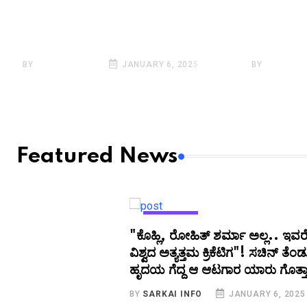
ತಂಡಕ್ಕಾಗಿ ತನ್ನ ಜೀವನವ್ನೆ
ಟೆಸ್ಟ್ ಸರ
ಮುಡಿಪಾಗಿಟ್ಟ ಖ್ಯಾತ ಕ್ರಿಕೆಟಿಗ ಈತ!
ಕಾರಣಗಳಿ
ಯಾರು ಗೊತ್ತಾ..?
ಅಭಿಪ್ರಾ
BY
SARKAI INFO
JANUARY 6, 2025
BY
SARKAI 
Featured News
KANNADA
"ಕೊಹ್ಲಿ, ರೋಹಿತ್‌ ಶರ್ಮಾ ಅಲ್ಲ.. ಇವ
ವಿಶ್ವದ ಅತ್ಯತ್ತಮ ಕ್ರಿಕೆಟಿಗ"! ಸಚಿನ್‌ ತೆಂಡ
ಹೃದಯ ಗೆದ್ದ ಆ ಆಟಗಾರ ಯಾರು ಗೊತ್ತ
BY
SARKAI INFO
JANUARY 6, 2025