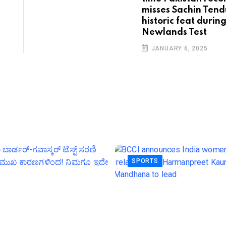
misses Sachin Tend
historic feat durin
Newlands Test
JANUARY 6, 2025
SPORTS
BCCI announces I
women's squad f
ಯಾ ಬಾರ್ಡರ್-ಗವಾಸ್ಕರ್
Ireland ODIs: