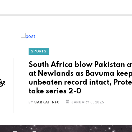
SPORTS
South Africa blow Pakistan 
at Newlands as Bavuma kee
ರೀ
unbeaten record intact, Prot
take series 2-0
BY
SARKAI INFO
JANUARY 6, 2025