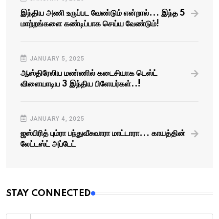
இந்திய அணி உருப்பட வேண்டும் என்றால்... இந்த 5
மாற்றங்களை கண்டிப்பாக செய்ய வேண்டும்!
JANUARY 5, 2025
ஆஸ்திரேலிய மண்ணில் கடைசியாக டெஸ்ட்
விளையாடிய 3 இந்திய பிளேயர்கள்..!
JANUARY 4, 2025
ஜஸ்பிரித் பும்ரா பந்துவீசுவாரா மாட்டாரா... காயத்தின்
லேட்டஸ்ட் அப்டேட்
STAY CONNECTED