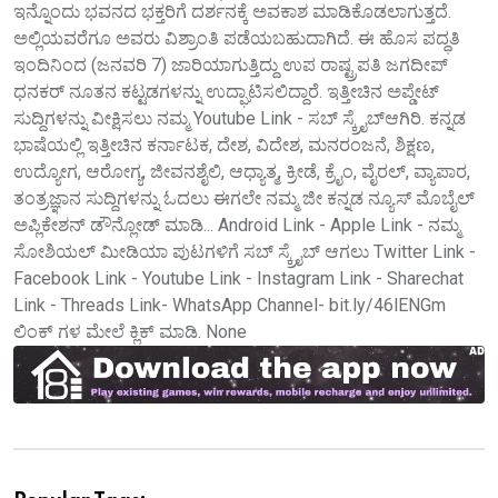
ಇನ್ನೊಂದು ಭವನದ ಭಕ್ತರಿಗೆ ದರ್ಶನಕ್ಕೆ ಅವಕಾಶ ಮಾಡಿಕೊಡಲಾಗುತ್ತದೆ.
ಅಲ್ಲಿಯವರೆಗೂ ಅವರು ವಿಶ್ರಾಂತಿ ಪಡೆಯಬಹುದಾಗಿದೆ. ಈ ಹೊಸ ಪದ್ಧತಿ
ಇಂದಿನಿಂದ (ಜನವರಿ 7) ಜಾರಿಯಾಗುತ್ತಿದ್ದು ಉಪ ರಾಷ್ಟ್ರಪತಿ ಜಗದೀಪ್
ಧನಕರ್ ನೂತನ ಕಟ್ಟಡಗಳನ್ನು ಉದ್ಘಾಟಿಸಲಿದ್ದಾರೆ. ಇತ್ತೀಚಿನ ಅಪ್ಡೇಟ್
ಸುದ್ದಿಗಳನ್ನು ವೀಕ್ಷಿಸಲು ನಮ್ಮ Youtube Link - ಸಬ್ ಸ್ಕ್ರೈಬ್ಆಗಿರಿ. ಕನ್ನಡ
ಭಾಷೆಯಲ್ಲಿ ಇತ್ತೀಚಿನ ಕರ್ನಾಟಕ, ದೇಶ, ವಿದೇಶ, ಮನರಂಜನೆ, ಶಿಕ್ಷಣ,
ಉದ್ಯೋಗ, ಆರೋಗ್ಯ, ಜೀವನಶೈಲಿ, ಆಧ್ಯಾತ್ಮ, ಕ್ರೀಡೆ, ಕ್ರೈಂ, ವೈರಲ್, ವ್ಯಾಪಾರ,
ತಂತ್ರಜ್ಞಾನ ಸುದ್ದಿಗಳನ್ನು ಓದಲು ಈಗಲೇ ನಮ್ಮ ಜೀ ಕನ್ನಡ ನ್ಯೂಸ್ ಮೊಬೈಲ್
ಅಪ್ಲಿಕೇಶನ್ ಡೌನ್ಲೋಡ್ ಮಾಡಿ... Android Link - Apple Link - ನಮ್ಮ
ಸೋಶಿಯಲ್ ಮೀಡಿಯಾ ಪುಟಗಳಿಗೆ ಸಬ್ ಸ್ಕ್ರೈಬ್ ಆಗಲು Twitter Link -
Facebook Link - Youtube Link - Instagram Link - Sharechat
Link - Threads Link- WhatsApp Channel- bit.ly/46lENGm
ಲಿಂಕ್ ಗಳ ಮೇಲೆ ಕ್ಲಿಕ್ ಮಾಡಿ. None