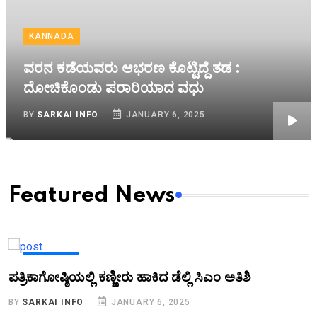
KANNADA
ವರನ ಕಡೆಯವರು ಆಭರಣ ಕೊಟ್ಟಿದ್ದೆ ತಡ :
ದೋಚಿಕೊಂಡು ಪರಾರಿಯಾದ ವಧು
BY
SARKAI INFO
JANUARY 6, 2025
Featured News
KANNADA
ಪತ್ರಿಕಾಗೋಷ್ಠಿಯಲ್ಲಿ ಕಣ್ಣೀರು ಹಾಕಿದ ಡೆಲ್ಲಿ ಸಿಎಂ ಅತಿಶಿ
BY
SARKAI INFO
JANUARY 6, 2025