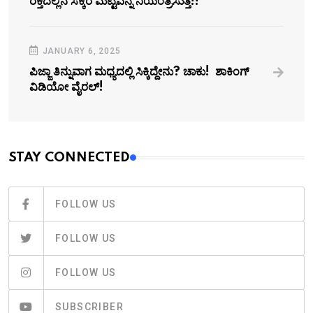
ರಕ್ತದಲ್ಲಿನ ಸಕ್ಕರೆ ಮಟ್ಟವನ್ನ ನಿಯಂತ್ರಿಸುತ್ತೆ!!
JANUARY 6, 2025
ಪಿಜ್ಜಾ ತಿನ್ನುವಾಗ ಮಧ್ಯದಲ್ಲಿ ಸಿಕ್ಕಿದ್ದೇನು? ಚಾಕು! ಶಾಕಿಂಗ್
ವಿಡಿಯೋ ವೈರಲ್!
STAY CONNECTED
FOLLOW US
FOLLOW US
FOLLOW US
SUBSCRIBER