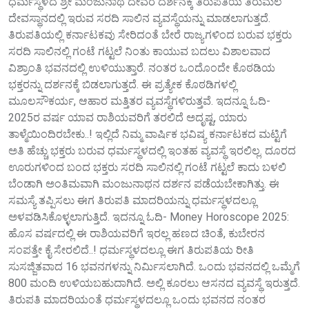
ಧರ್ಮಸ್ಥಳದ ಶ್ರೀ ಮಂಜುನಾಥ ದೇವರ ದರ್ಶನಕ್ಕೆ ತಿರುಪತಿಯ ತಿರುಮಲ
ದೇವಸ್ಥಾನದಲ್ಲಿ ಇರುವ ಸರದಿ ಸಾಲಿನ ವ್ಯವಸ್ಥೆಯನ್ನು ಮಾಡಲಾಗುತ್ತದೆ.
ತಿರುಪತಿಯಲ್ಲಿ ಕರ್ನಾಟಕವು ಸೇರಿದಂತೆ ಬೇರೆ ರಾಜ್ಯಗಳಿಂದ ಬರುವ ಭಕ್ತರು
ಸರದಿ ಸಾಲಿನಲ್ಲಿ ಗಂಟೆ ಗಟ್ಟಲೆ ನಿಂತು ಕಾಯುವ ಬದಲು ವಿಶಾಲವಾದ
ವಿಶ್ರಾಂತಿ ಭವನದಲ್ಲಿ ಉಳಿಯುತ್ತಾರೆ. ನಂತರ ಒಂದೊಂದೇ ಕೊಠಡಿಯ
ಭಕ್ತರನ್ನು ದರ್ಶನಕ್ಕೆ ಬಿಡಲಾಗುತ್ತದೆ. ಈ ಪ್ರತ್ಯೇಕ ಕೊಠಡಿಗಳಲ್ಲಿ
ಮೂಲಸೌಕರ್ಯ, ಆಹಾರ ಮತ್ತಿತರ ವ್ಯವಸ್ಥೆಗಳಿರುತ್ತವೆ. ಇದನ್ನೂ ಓದಿ-
2025ರ ವರ್ಷ ಯಾವ ರಾಶಿಯವರಿಗೆ ತರಲಿದೆ ಅದೃಷ್ಟ, ಯಾರು
ತಾಳ್ಮೆಯಿಂದಿರಬೇಕು..! ಇಲ್ಲಿದೆ ನಿಮ್ಮ ವಾರ್ಷಿಕ ಭವಿಷ್ಯ ಕರ್ನಾಟಕದ ಮಟ್ಟಿಗೆ
ಅತಿ ಹೆಚ್ಚು ಭಕ್ತರು ಬರುವ ಧರ್ಮಸ್ಥಳದಲ್ಲಿ ಇಂತಹ ವ್ಯವಸ್ಥೆ ಇರಲಿಲ್ಲ. ದೂರದ
ಊರುಗಳಿಂದ ಬಂದ ಭಕ್ತರು ಸರದಿ ಸಾಲಿನಲ್ಲಿ ಗಂಟೆ ಗಟ್ಟಲೆ ಕಾದು ಬಳಲಿ
ಬೆಂಡಾಗಿ ಅಂತಿಮವಾಗಿ ಮಂಜುನಾಥನ ದರ್ಶನ ಪಡೆಯಬೇಕಾಗಿತ್ತು. ಈ
ಸಮಸ್ಯೆ ತಪ್ಪಿಸಲು ಈಗ ತಿರುಪತಿ ಮಾದರಿಯನ್ನು ಧರ್ಮಸ್ಥಳದಲ್ಲೂ
ಅಳವಡಿಸಿಕೊಳ್ಳಲಾಗುತ್ತಿದೆ. ಇದನ್ನೂ ಓದಿ- Money Horoscope 2025:
ಹೊಸ ವರ್ಷದಲ್ಲಿ ಈ ರಾಶಿಯವರಿಗೆ ಇರಲ್ಲ ಹಣದ ಚಿಂತೆ, ಕುಬೇರನ
ಸಂಪತ್ತೇ ಕೈ ಸೇರಲಿದೆ..! ಧರ್ಮಸ್ಥಳದಲ್ಲೂ ಈಗ ತಿರುಪತಿಯ ರೀತಿ
ಸುಸಜ್ಜಿತವಾದ 16 ಭವನಗಳನ್ನು ನಿರ್ಮಿಸಲಾಗಿದೆ. ಒಂದು ಭವನದಲ್ಲಿ ಒಮ್ಮೆಗೆ
800 ಮಂದಿ ಉಳಿಯಬಹುದಾಗಿದೆ. ಅಲ್ಲಿ ಕೂರಲು ಆಸನದ ವ್ಯವಸ್ಥೆ ಇರುತ್ತದೆ.
ತಿರುಪತಿ ಮಾದರಿಯಂತೆ ಧರ್ಮಸ್ಥಳದಲ್ಲೂ ಒಂದು ಭವನದ ನಂತರ