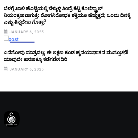
KANNADA
ಬೆಳಗ್ಗೆ ಖಾಲಿ ಹೊಟ್ಟೆಯಲ್ಲಿ ಬೆಳ್ಳುಳ್ಳಿ ತಿಂದ್ರೆ ಕೆಟ್ಟ ಕೊಲೆಸ್ಟ್ರಾಲ್
ನಿಯಂತ್ರಣವಾಗುತ್ತೆ: ರೋಗನಿರೋಧಕ ಶಕ್ತಿಯೂ ಹೆಚ್ಚುತ್ತದೆ; ಒಂದು ದಿನಕ್ಕೆ
ಎಷ್ಟು ತಿನ್ನಬೇಕು ಗೊತ್ತಾ?
JANUARY 6, 2025
KANNADA
ಎದೆನೋವು ಮಾತ್ರವಲ್ಲ; ಈ ಲಕ್ಷಣ ಕೂಡ ಹೃದಯಾಘಾತದ ಮುನ್ಸೂಚನೆ!
ಯಾವುದೇ ಕಾರಣಕ್ಕೂ ಕಡೆಗಣಿಸದಿರಿ
JANUARY 6, 2025