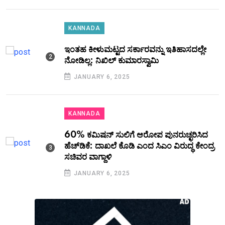
KANNADA
ಇಂತಹ ಕೀಳುಮಟ್ಟದ ಸರ್ಕಾರವನ್ನು ಇತಿಹಾಸದಲ್ಲೇ
ನೋಡಿಲ್ಲ: ನಿಖಿಲ್ ಕುಮಾರಸ್ವಾಮಿ
JANUARY 6, 2025
KANNADA
60% ಕಮಿಷನ್ ಸುಲಿಗೆ ಆರೋಪ ಪುನರುಚ್ಛರಿಸಿದ
ಹೆಚ್‌ಡಿಕೆ: ದಾಖಲೆ ಕೊಡಿ ಎಂದ ಸಿಎಂ ವಿರುದ್ಧ ಕೇಂದ್ರ
ಸಚಿವರ ವಾಗ್ದಾಳಿ
JANUARY 6, 2025