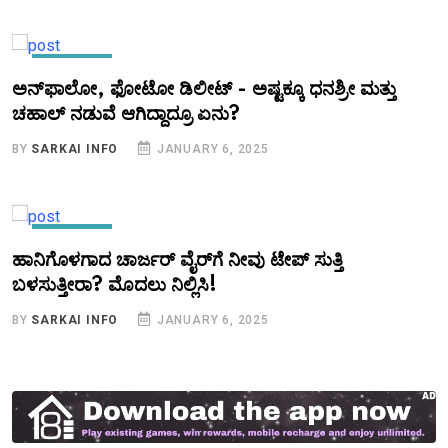
KANNADA
ಅನ್‌ಫಾಲೋ, ಫೋಟೋ ಡಿಲೀಟ್‌ - ಅಷ್ಟಕ್ಕೂ ಧನಶ್ರೀ ಮತ್ತು
ಚಹಾಲ್‌ ನಡುವೆ ಆಗಿದ್ದಾದ್ರೂ ಏನು?
BY
SARKAI INFO
JANUARY 6, 2025
KANNADA
ಹಾನಿಗೊಳಗಾದ ಚಾರ್ಜರ್ ವೈರ್‌ಗೆ ನೀವು ಟೇಪ್ ಸುತ್ತಿ
ಬಳಸುತ್ತೀರಾ? ಮೊದಲು ನಿಲ್ಲಿಸಿ!
BY
SARKAI INFO
JANUARY 6, 2025