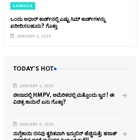
KANNADA
ಒಂದು ಆಧಾರ್ ಕಾರ್ಡ್‌ನಲ್ಲಿ ಎಷ್ಟು ಸಿಮ್ ಕಾರ್ಡ್‌ಗಳನ್ನು
ಖರೀದಿಸಬಹುದು? ಗೊತ್ತಾ
JANUARY 6, 2025
TODAY’S HOT
JANUARY 6, 2025
ಚೀನಾದಲ್ಲಿ HMPV, ಅಮೆರಿಕದಲ್ಲಿ ಮತ್ತೊಂದು ಜ್ವರ ! ಈ
ವಿಚಿತ್ರ ಕಾಯಿಲೆ ಏನು ಗೊತ್ತಾ?
JANUARY 6, 2025
ನುಗ್ಗೆಕಾಯಿ ರಸವು ತ್ವರಿತವಾಗಿ ಇನ್ಸುಲಿನ್‌ ಹೆಚ್ಚಿಸುತ್ತೆ; ಹಠಾತ್