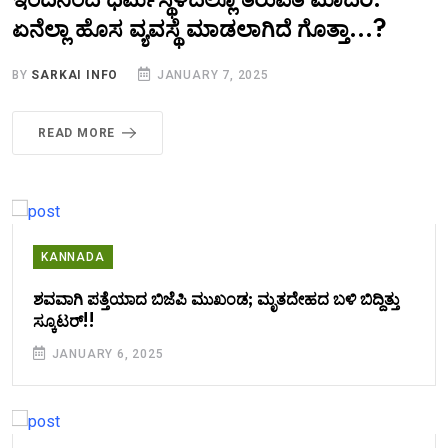
ಇಂದಿನಿಂದ ಧರ್ಮಸ್ಥಳದಲ್ಲೂ ತಿರುಪತಿ ಮಾದರಿ:
ಏನೆಲ್ಲಾ ಹೊಸ ವ್ಯವಸ್ಥೆ ಮಾಡಲಾಗಿದೆ ಗೊತ್ತಾ...?
BY
SARKAI INFO
JANUARY 7, 2025
READ MORE
KANNADA
ಶವವಾಗಿ ಪತ್ತೆಯಾದ ಬಿಜೆಪಿ ಮುಖಂಡ; ಮೃತದೇಹದ ಬಳಿ ಬಿದ್ದಿತ್ತು
ಸ್ಕೂಟರ್!!
JANUARY 6, 2025