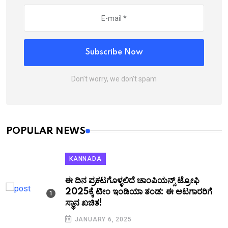
Subscribe Now
Don’t worry, we don’t spam
POPULAR NEWS
KANNADA
ಈ ದಿನ ಪ್ರಕಟಗೊಳ್ಳಲಿದೆ ಚಾಂಪಿಯನ್ಸ್ ಟ್ರೋಫಿ
2025ಕ್ಕೆ ಟೀಂ ಇಂಡಿಯಾ ತಂಡ: ಈ ಆಟಗಾರರಿಗೆ
ಸ್ಥಾನ ಖಚಿತ!
JANUARY 6, 2025