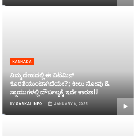
KANNADA
ನಿಮ್ಮ ದೇಹದಲ್ಲಿ ಈ ವಿಟಮಿನ್
ಕೊರತೆಯುಂಟಾಗಿದೆಯೇ?; ಕೀಲು ನೋವು &
ಸ್ನಾಯುಗಳಲ್ಲಿ ದೌರ್ಬಲ್ಯಕ್ಕೆ ಇದೇ ಕಾರಣ!!
BY
SARKAI INFO
JANUARY 6, 2025