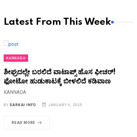
Latest From This Week
KANNADA
ಶೀಘ್ರದಲ್ಲೇ ಬರಲಿದೆ ವಾಟಾಪ್ಸ್ ಹೊಸ ಫೀಚರ್!
ಫೋಟೋ ಹುಡುಕಾಟಕ್ಕೆ ಬೀಳಲಿದೆ ಕಡಿವಾಣ
KANNADA
BY
SARKAI INFO
JANUARY 6, 2025
READ MORE