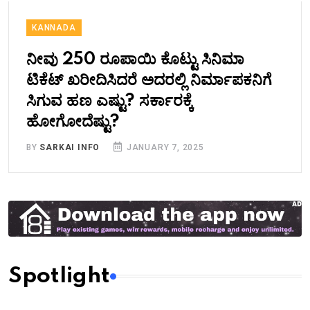
KANNADA
ನೀವು 250 ರೂಪಾಯಿ ಕೊಟ್ಟು ಸಿನಿಮಾ
ಟಿಕೆಟ್​ ಖರೀದಿಸಿದರೆ ಅದರಲ್ಲಿ ನಿರ್ಮಾಪಕನಿಗೆ
ಸಿಗುವ ಹಣ ಎಷ್ಟು? ಸರ್ಕಾರಕ್ಕೆ
ಹೋಗೋದೆಷ್ಟು?
BY
SARKAI INFO
JANUARY 7, 2025
Spotlight