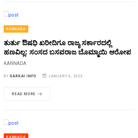
KANNADA
ತುರ್ತು ಔಷಧಿ ಖರೀದಿಗೂ ರಾಜ್ಯ ಸರ್ಕಾರದಲ್ಲಿ
ಹಣವಿಲ್ಲ: ಸಂಸದ ಬಸವರಾಜ ಬೊಮ್ಮಾಯಿ ಆರೋಪ
KANNADA
BY
SARKAI INFO
JANUARY 6, 2025
READ MORE
KANNADA