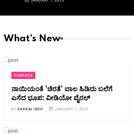
JANUARY 7, 2025
What’s New
KANNADA
ನಾಯಿಯಂತೆ 'ಚಿರತೆ' ಬಾಲ ಹಿಡಿದು ಬಲೆಗೆ
ಎಸೆದ ಭೂಪ: ವೀಡಿಯೋ ವೈರಲ್
BY
SARKAI INFO
JANUARY 7, 2025