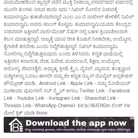
ಮಧುಮೇಹದಿಂದ ಕ್ಯಾನ್ಸರ್ ವರೆಗೆ ಮುಕ್ತಿ ನೀಡಬಲ್ಲ ಪರಮೌಷಧ! ವರ್ಷದಲ್ಲಿ
ಮೂರೇ ತಿಂಗಳು ಸಿಗುವ ಕಾಯಿ ಇದು ! ನಿಖಿಲ್ ಸೋಲಿನ ವಿಚಾರಕ್ಕೆ
ಕುಮಾರಸ್ವಾಮಿ ಹತಾಶೆಯಾಗಿದ್ದಾರೆ ಎಂಬ ಎಂ.ಬಿ ಪಾಟೀಲ್ ಹೇಳಿಕೆಗೆ ನಿಖಿಲ್
ಕುಮಾರಸ್ವಾಮಿ ಅವರು ಟಾಂಗ್ ಕೊಟ್ಟರು. ಕುಮಾರಸ್ವಾಮಿಯವರು ಕೇಂದ್ರದ
ಸಚಿವರಾಗಿ ಇತ್ತೀಚಿಗೆ ಪಾರ್ಲಿಮೆಂಟ್ ಸೆಷನ್ ನಲ್ಲಿ ಬಹಳ ಕ್ರಿಯಾಶೀಲರಾಗಿ
ಕೆಲಸ‌ ಮಾಡುತ್ತಿದ್ದಾರೆ. ರಾಜ್ಯಕ್ಕೆ ಯಾವ ರೀತಿ ಕೊಡುಗೆ ನೀಡಬೇಕು, ಉದ್ಯೋಗ,
ಕೈಗಾರಿಕೆ ತರಬೇಕು ಎಂದು ನಿದ್ದೆಗೆಡುತ್ತಿದ್ದಾರೆ.‌ ನಿಖಿಲ್ ಕುಮಾರಸ್ವಾಮಿ
ಸೋಲಿಗಲ್ಲ ನಿದ್ದೆಗೆಡುತ್ತಿರುವುದು ಎಂದು ತಿಳಿಸಿದರು. ಕನ್ನಡ ಭಾಷೆಯಲ್ಲಿ
ಇತ್ತೀಚಿನ ಕರ್ನಾಟಕ, ದೇಶ, ವಿದೇಶ, ಮನರಂಜನೆ, ಶಿಕ್ಷಣ, ಉದ್ಯೋಗ,
ಆರೋಗ್ಯ, ಜೀವನಶೈಲಿ, ಆಧ್ಯಾತ್ಮ, ಕ್ರೀಡೆ, ಕ್ರೈಂ, ವೈರಲ್, ವ್ಯಾಪಾರ, ತಂತ್ರಜ್ಞಾನ
ಸುದ್ದಿಗಳನ್ನು ಓದಲು ಈಗಲೇ ನಮ್ಮ ಜೀ ಕನ್ನಡ ನ್ಯೂಸ್ ಮೊಬೈಲ್ ಅಪ್ಲಿಕೇಶನ್
ಡೌನ್ಲೋಡ್ ಮಾಡಿ... Android Link - Apple Link - ನಮ್ಮ ಸೋಶಿಯಲ್
ಮೀಡಿಯಾ ಪುಟಗಳಿಗೆ ಸಬ್ ಸ್ಕ್ರೈಬ್ ಆಗಲು Twitter Link - Facebook
Link - Youtube Link - Instagram Link - Sharechat Link -
Threads Link- WhatsApp Channel- bit.ly/46lENGm ಲಿಂಕ್ ಗಳ
ಮೇಲೆ ಕ್ಲಿಕ್‌ ಮಾಡಿ None