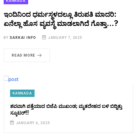
KANNADA
ಇಂದಿನಿಂದ ಧರ್ಮಸ್ಥಳದಲ್ಲೂ ತಿರುಪತಿ ಮಾದರಿ:
ಏನೆಲ್ಲಾ ಹೊಸ ವ್ಯವಸ್ಥೆ ಮಾಡಲಾಗಿದೆ ಗೊತ್ತಾ...?
BY
SARKAI INFO
JANUARY 7, 2025
READ MORE
KANNADA
ಶವವಾಗಿ ಪತ್ತೆಯಾದ ಬಿಜೆಪಿ ಮುಖಂಡ; ಮೃತದೇಹದ ಬಳಿ ಬಿದ್ದಿತ್ತು
ಸ್ಕೂಟರ್!!
JANUARY 6, 2025