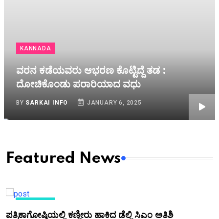
KANNADA
ವರನ ಕಡೆಯವರು ಆಭರಣ ಕೊಟ್ಟಿದ್ದೆ ತಡ :
ದೋಚಿಕೊಂಡು ಪರಾರಿಯಾದ ವಧು
BY
SARKAI INFO
JANUARY 6, 2025
Featured News
KANNADA
ಪತ್ರಿಕಾಗೋಷ್ಠಿಯಲ್ಲಿ ಕಣ್ಣೀರು ಹಾಕಿದ ಡೆಲ್ಲಿ ಸಿಎಂ ಅತಿಶಿ