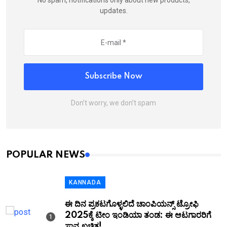
No spam, notifications only about new products,
updates.
Subscribe Now
Don’t worry, we don’t spam
POPULAR NEWS
KANNADA
ಈ ದಿನ ಪ್ರಕಟಗೊಳ್ಳಲಿದೆ ಚಾಂಪಿಯನ್ಸ್ ಟ್ರೋಫಿ
2025ಕ್ಕೆ ಟೀಂ ಇಂಡಿಯಾ ತಂಡ: ಈ ಆಟಗಾರರಿಗೆ
ಸ್ಥಾನ ಖಚಿತ!