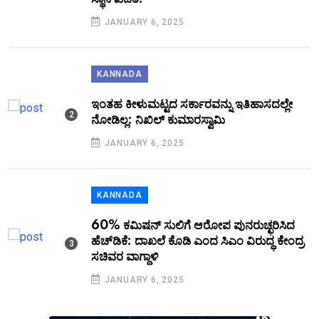
JANUARY 6, 2025
KANNADA
ಇಂತಹ ಕೀಳುಮಟ್ಟದ ಸರ್ಕಾರವನ್ನು ಇತಿಹಾಸದಲ್ಲೇ
ನೋಡಿಲ್ಲ: ನಿಖಿಲ್ ಕುಮಾರಸ್ವಾಮಿ
JANUARY 6, 2025
KANNADA
60% ಕಮಿಷನ್ ಸುಲಿಗೆ ಆರೋಪ ಪುನರುಚ್ಛರಿಸಿದ
ಹೆಚ್‌ಡಿಕೆ: ದಾಖಲೆ ಕೊಡಿ ಎಂದ ಸಿಎಂ ವಿರುದ್ಧ ಕೇಂದ್ರ
ಸಚಿವರ ವಾಗ್ದಾಳಿ
JANUARY 6, 2025