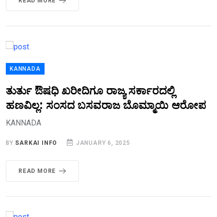
READ MORE
KANNADA
ತುರ್ತು ಔಷಧಿ ಖರೀದಿಗೂ ರಾಜ್ಯ ಸರ್ಕಾರದಲ್ಲಿ
ಹಣವಿಲ್ಲ: ಸಂಸದ ಬಸವರಾಜ ಬೊಮ್ಮಾಯಿ ಆರೋಪ
KANNADA
BY
SARKAI INFO
JANUARY 6, 2025
READ MORE