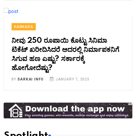
KANNADA
ನೀವು 250 ರೂಪಾಯಿ ಕೊಟ್ಟು ಸಿನಿಮಾ
ಟಿಕೆಟ್​ ಖರೀದಿಸಿದರೆ ಅದರಲ್ಲಿ ನಿರ್ಮಾಪಕನಿಗೆ
ಸಿಗುವ ಹಣ ಎಷ್ಟು? ಸರ್ಕಾರಕ್ಕೆ
ಹೋಗೋದೆಷ್ಟು?
BY
SARKAI INFO
JANUARY 7, 2025
Spotlight