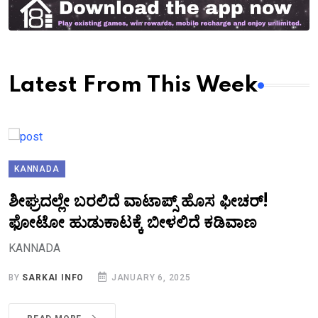
Latest From This Week
KANNADA
ಶೀಘ್ರದಲ್ಲೇ ಬರಲಿದೆ ವಾಟಾಪ್ಸ್ ಹೊಸ ಫೀಚರ್!
ಫೋಟೋ ಹುಡುಕಾಟಕ್ಕೆ ಬೀಳಲಿದೆ ಕಡಿವಾಣ
KANNADA
BY
SARKAI INFO
JANUARY 6, 2025