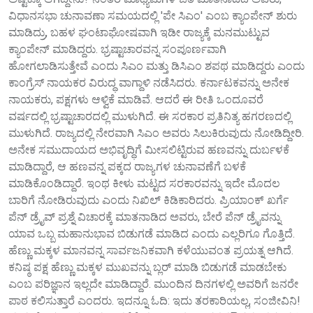
ವಿಧಾನಸಭಾ ಚುನಾವಣಾ ಸಮಯದಲ್ಲಿ 'ಪೇ ಸಿಎಂ' ಎಂಬ ಕ್ಯಾಂಪೇನ್ ಶುರು
ಮಾಡಿದ್ರು, ಬಹಳ ಘಂಟಾಘೋಷವಾಗಿ ಇಡೀ ರಾಜ್ಯಕ್ಕೆ ಮನಮುಟ್ಟುವ
ಕ್ಯಾಂಪೇನ್ ಮಾಡಿದ್ದರು. ಭ್ರಷ್ಟಾಚಾರವನ್ನ ಸಂಪೂರ್ಣವಾಗಿ
ಹೋಗಲಾಡಿಸುತ್ತೇವೆ ಎಂದು ಸಿಎಂ ಮತ್ತು ಡಿಸಿಎಂ ಶಪಥ ಮಾಡಿದ್ದರು ಎಂದು
ಕಾಂಗ್ರೆಸ್ ನಾಯಕರ ವಿರುದ್ಧ ವಾಗ್ದಾಳಿ ನಡೆಸಿದರು. ಕರ್ನಾಟಕವನ್ನು ಅನೇಕ
ನಾಯಕರು, ಪಕ್ಷಗಳು ಆಳ್ವಿಕೆ ಮಾಡಿವೆ. ಆದರೆ ಈ ರೀತಿ ಒಂದೂವರೆ
ವರ್ಷದಲ್ಲಿ ಭ್ರಷ್ಟಾಚಾರದಲ್ಲಿ ಮುಳುಗಿದೆ. ಈ ಸರಕಾರ ಪ್ರತಿನಿತ್ಯ ಹಗರಣದಲ್ಲಿ
ಮುಳುಗಿದೆ‌. ರಾಜ್ಯದಲ್ಲಿ ನೇರವಾಗಿ ಸಿಎಂ ಅವರು ಸಿಲುಕಿರುವುದು ನೋಡಿದ್ದೀರಿ.
ಅನೇಕ ಸಮುದಾಯದ ಅಭಿವೃದ್ಧಿಗೆ ಮೀಸಲಿಟ್ಟಿರುವ ಹಣವನ್ನು ದುರ್ಬಳಕೆ
ಮಾಡಿದ್ದಾರೆ‌, ಆ ಹಣವನ್ನ ಪಕ್ಕದ ರಾಜ್ಯಗಳ ಚುನಾವಣೆಗೆ ಬಳಕೆ
ಮಾಡಿಕೊಂಡಿದ್ದಾರೆ. ಇಂಥ ಕೀಳು ಮಟ್ಟದ ಸರಕಾರವನ್ನು ಇದೇ ಮೊದಲ
ಬಾರಿಗೆ ನೋಡಿರುವುದು ಎಂದು ನಿಖಿಲ್ ಕಿಡಿಕಾರಿದರು. ಪ್ರಿಯಾಂಕ್ ಖರ್ಗೆ
ಪೆನ್ ಡ್ರೈವ್ ಪ್ರಶ್ನೆ ವಿಚಾರಕ್ಕೆ ಮಾತನಾಡಿದ ಅವರು, ಬೇರೆ ಪೆನ್ ಡ್ರೈವನ್ನು
ಯಾವ ಒಬ್ಬ ಮಹಾನುಭಾವ ಬಿಡುಗಡೆ ಮಾಡಿದ ಎಂದು ಎಲ್ಲರಿಗೂ ಗೊತ್ತಿದೆ‌.
ಹೆಣ್ಣು ಮಕ್ಕಳ ಮಾನವನ್ನ ಸಾರ್ವಜನಿಕವಾಗಿ ಕಳೆಯುವಂತ ಪ್ರಯತ್ನ ಆಗಿದೆ.
ಕನಿಷ್ಠ ಪಕ್ಷ ಹೆಣ್ಣು ಮಕ್ಕಳ ಮುಖವನ್ನು ಬ್ಲರ್ ಮಾಡಿ ಬಿಡುಗಡೆ ಮಾಡಬೇಕು
ಎಂಬ ಪರಿಜ್ಞಾನ ಇಲ್ಲದೇ ಮಾಡಿದ್ದಾರೆ‌. ಮುಂದಿನ ದಿನಗಳಲ್ಲಿ ಅವರಿಗೆ ಜನರೇ
ಪಾಠ ಕಲಿಸುತ್ತಾರೆ‌ ಎಂದರು. ಇದನ್ನೂ ಓದಿ: ಇದು ತರಕಾರಿಯಲ್ಲ, ಸಂಜೀವಿನಿ!