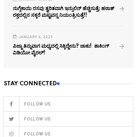
ನುಗ್ಗೆಕಾಯಿ ರಸವು ತ್ವರಿತವಾಗಿ ಇನ್ಸುಲಿನ್‌ ಹೆಚ್ಚಿಸುತ್ತೆ; ಹಠಾತ್
ರಕ್ತದಲ್ಲಿನ ಸಕ್ಕರೆ ಮಟ್ಟವನ್ನ ನಿಯಂತ್ರಿಸುತ್ತೆ!!
JANUARY 6, 2025
ಪಿಜ್ಜಾ ತಿನ್ನುವಾಗ ಮಧ್ಯದಲ್ಲಿ ಸಿಕ್ಕಿದ್ದೇನು? ಚಾಕು! ಶಾಕಿಂಗ್
ವಿಡಿಯೋ ವೈರಲ್!
STAY CONNECTED
FOLLOW US
FOLLOW US
FOLLOW US