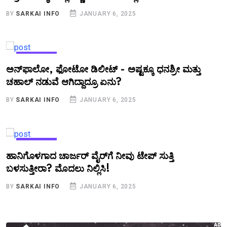
BY
SARKAI INFO
JANUARY 6, 2025
KANNADA
ಅನ್‌ಫಾಲೋ, ಫೋಟೋ ಡಿಲೀಟ್‌ - ಅಷ್ಟಕ್ಕೂ ಧನಶ್ರೀ ಮತ್ತು
ಚಹಾಲ್‌ ನಡುವೆ ಆಗಿದ್ದಾದ್ರೂ ಏನು?
BY
SARKAI INFO
JANUARY 6, 2025
KANNADA
ಹಾನಿಗೊಳಗಾದ ಚಾರ್ಜರ್ ವೈರ್‌ಗೆ ನೀವು ಟೇಪ್ ಸುತ್ತಿ
ಬಳಸುತ್ತೀರಾ? ಮೊದಲು ನಿಲ್ಲಿಸಿ!
BY
SARKAI INFO
JANUARY 6, 2025