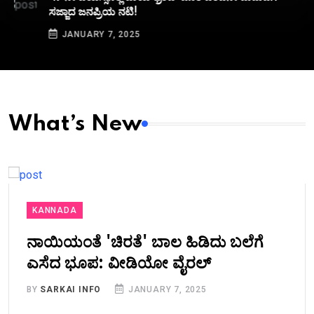
ಸಜ್ಜಾದ ಜನಪ್ರಿಯ ನಟಿ!
JANUARY 7, 2025
What’s New
KANNADA
ನಾಯಿಯಂತೆ 'ಚಿರತೆ' ಬಾಲ ಹಿಡಿದು ಬಲೆಗೆ
ಎಸೆದ ಭೂಪ: ವೀಡಿಯೋ ವೈರಲ್
BY
SARKAI INFO
JANUARY 7, 2025