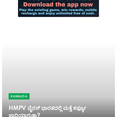
KANNADA
HMPV ವೈರಸ್ ಭಾರತದಲ್ಲಿ ಮತ್ತೆ ಕರ್ಫ್ಯೂ
ಜಾರಿಯಾಗುತ್ತಾ?