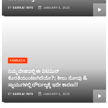
BY
SARKAI INFO
JANUARY 6, 2025
KANNADA
ನಿಮ್ಮ ದೇಹದಲ್ಲಿ ಈ ವಿಟಮಿನ್
ಕೊರತೆಯುಂಟಾಗಿದೆಯೇ?; ಕೀಲು ನೋವು &
ಸ್ನಾಯುಗಳಲ್ಲಿ ದೌರ್ಬಲ್ಯಕ್ಕೆ ಇದೇ ಕಾರಣ!!
BY
SARKAI INFO
JANUARY 6, 2025