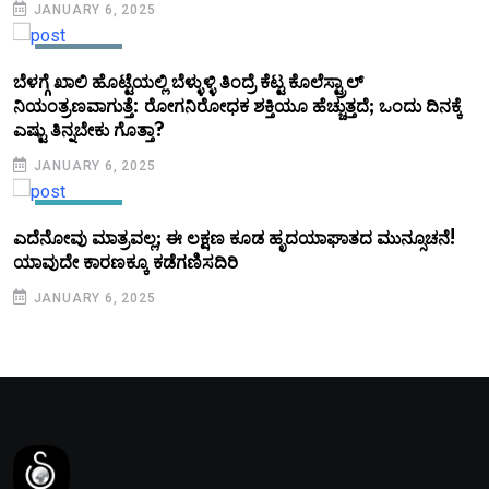
JANUARY 6, 2025
KANNADA
ಬೆಳಗ್ಗೆ ಖಾಲಿ ಹೊಟ್ಟೆಯಲ್ಲಿ ಬೆಳ್ಳುಳ್ಳಿ ತಿಂದ್ರೆ ಕೆಟ್ಟ ಕೊಲೆಸ್ಟ್ರಾಲ್
ನಿಯಂತ್ರಣವಾಗುತ್ತೆ: ರೋಗನಿರೋಧಕ ಶಕ್ತಿಯೂ ಹೆಚ್ಚುತ್ತದೆ; ಒಂದು ದಿನಕ್ಕೆ
ಎಷ್ಟು ತಿನ್ನಬೇಕು ಗೊತ್ತಾ?
JANUARY 6, 2025
KANNADA
ಎದೆನೋವು ಮಾತ್ರವಲ್ಲ; ಈ ಲಕ್ಷಣ ಕೂಡ ಹೃದಯಾಘಾತದ ಮುನ್ಸೂಚನೆ!
ಯಾವುದೇ ಕಾರಣಕ್ಕೂ ಕಡೆಗಣಿಸದಿರಿ
JANUARY 6, 2025