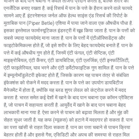
भोजन के बाद पान चबाना न केवल ताजगी प्रदान करता है, बल्कि शरीर को
एनर्जेटिक बनाए रखता है. कई रिसर्च में पान के पत्ते के हैरान करने वाले फायदे
सामने आए हैं. इंटरनेशनल जर्नल ऑफ हेल्थ साइंस एंड रिसर्च की रिपोर्ट के
मुताबिक पान (Piper Betle) एशिया में पाया जाने वाला एक औषधीय पौधा है.
इसका इस्तेमाल फार्मास्यूटिकल इंडस्ट्री में खूब किया जाता है. पान के पत्तों को
सबसे ज्यादा फायदेमंद माना जाता है. पान के पत्तों में एंटीऑक्सिडेंट्स और
फाइटोकेमिकल्स होते हैं, जो इसे शरीर के लिए बेहद फायदेमंद बनाते हैं. पान के
पत्ते में कई औषधीय गुण होते हैं, जिनमें एंटी फंगल, एंटी सेप्टिक, एंटी
माइक्रोबियल, एंटी कैंसर, एंटी डायबिटिक, एंटी एलर्जिक, एंटी इनफर्टिलिटी,
एंटी फाइलेरियल, घाव भरने और एंटी डर्मेटोफाइटिक गुण शामिल हैं. पान के पत्ते
में इम्यूनोमॉडुलेटरी इफेक्ट होते हैं, जिसके कारण यह पाचन तंत्र से संबंधित
इंफेक्शंस को रोकने में मदद करता है. पान के पत्ते का उपयोग डायबिटीज
मैनेजमेंट में होता है, क्योंकि यह ब्लड शुगर लेवल को कंट्रोल करने में मदद
करता है. भारत समेत कई देशों में खाने के बाद पान चबाना एक कॉमन प्रैक्टिस
है, जो पाचन में सहायता करती है. आयुर्वेद में खाने के बाद पान चबाना बेहद
लाभकारी माना गया है. ऐसा करने से पाचन को बढ़ावा मिलता है और मुंह की
सेहत सुधर जाती है. यह कफ (म्यूकस) को हटाने में मददगार हो सकता है. पान
का पत्ता खांसी से राहत दिला सकता है. पान का पत्ता चबाने से पाचन क्रिया
बेहतर होती है और इससे गैस, एसिडिटी और अपच की समस्या से राहत मिल