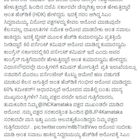
ಹೇಳುತ್ತಿದ್ದಾರೆ, ಹಿಂದಿನ ಬಿಜೆಪಿ ಸರ್ಕಾರವೇ ಚೆನ್ನಾಗಿತ್ತು ಅಂತ ಹೇಳುತ್ತಿದ್ದಾರೆ
ಅಂತ ಹೆಚ್​ಡಿಕೆ (HDK) ಹೇಳಿದ್ದರು. ಇದಕ್ಕೆ ಗರಂ ಆಗಿದ್ದ ಸಿಎಂ
ಸಿದ್ದರಾಮಯ್ಯ, ವಿರೋಧ ಪಕ್ಷಗಳದ್ದು ಕೇವಲ ಆರೋಪ ಮಾಡುವುದೇ
ಕೆಲಸವಲ್ಲ, ದಾಖಲಾತಿಗಳ ಸಮೇತ ಆರೋಪ ಮಾಡಬೇಕು ಅಂತ ಸವಾಲು
ಹಾಕಿದ್ದರು. ಇದಕ್ಕೆ ಟ್ವೀಟ್ ಮೂಲಕ ಹೆಚ್‌ಡಿ ಕುಮಾರಸ್ವಾಮಿ ಪ್ರತಿಕ್ರಿಯೆ
ನೀಡಿದ್ದಾರೆ. 60 ಪರ್ಸೆಂಟ್ ಕಮಿಷನ್ ಆರೋಪ ಮಾಡಿದ್ದ ಕುಮಾರಸ್ವಾಮಿ
ಕಾಂಗ್ರೆಸ್ ಸರ್ಕಾರದಲ್ಲಿ 60 ಪರ್ಸೆಂಟ್ ಕಮಿಷನ್ ಇದೆ ಎಂದು ಅವರ
ಕಾಂಗ್ರೆಸ್ ಗುತ್ತಿಗೆದಾರರೇ ಹೇಳುತ್ತಿದ್ದಾರೆ ಅಂತ ಕುಮಾರಸ್ವಾಮಿ ಹೇಳಿದ್ದರು.
ವಿಧಾನಸೌಧದಲ್ಲೇ ಮಂತ್ರಿಗಳಿಗೆ ಕಮಿಷನ್ ಹೋಗುತ್ತಿದೆ. ಪ್ರತಿ ಇಲಾಖೆಯಲ್ಲೂ
ಸಚಿವರಿಗೆ ಮೊದಲು ಪರ್ಸೆಂಟೇಜ್ ಕೊಟ್ಟು ಆಮೇಲೆ ಹಣ ಬಿಡುಗಡೆ
ಮಾಡುವ ಕೆಲಸ ಆಗುತ್ತಿದೆ ಅಂತ ಹೆಚ್‌ಡಿಕೆ ಗಂಭೀರ ಆರೋಪ ಮಾಡಿದ್ದರು.
60% ಕಮೀಶನ್!! ಆಧಾರವಿಲ್ಲದೆ ಆರೋಪದ ಮಾತೆಲ್ಲಿ ಬಂತು ಮಾನ್ಯ
ಮುಖ್ಯಮಂತ್ರಿಗಳೇ? ನಿಮ್ಮ ಪಕ್ಷದ ಪರವೇ ಇರುವ ಗುತ್ತಿಗೆದಾರರು,
ತುಮಕೂರಿನ ನಿಮ್ಮ @INCKarnataka ಪಕ್ಷದ ಮುಖಂಡರೇ ಮಾಡಿದ
ಆರೋಪ. ನಮ್ಮ ಪಕ್ಷದ ಸರಕಾರಕ್ಕಿಂತ ಹಿಂದಿನ @BJP4Karnataka
ಸರಕಾರವೇ ವಾಸಿ ಇತ್ತು ಎಂದು ಅಲವತ್ತುಕೊಂಡಿದ್ದರು ನಿಮ್ಮ ಪಕ್ಷದ
ಗುತ್ತಿಗೆದಾರರು!… pic.twitter.com/m8bTIxBVwo ಆರೋಪ ಸಾಬೀತು
ಮಾಡಿ ಅಂತ ಸವಾಲು ಹಾಕಿದ್ದ ಸಿದ್ದರಾಮಯ್ಯ ಹೆಚ್‌ಡಿಕೆ ಆರೋಪಕ್ಕೆ ಸಿಎಂ