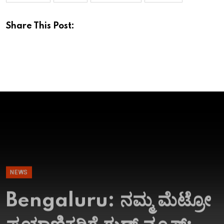
Share This Post:
NEWS
Bengaluru: ನಮ್ಮ ಮೆಟ್ರೋ
ಪ್ರಯಾಣಿಕರಿಗೆ ಗುಡ್​ ನ್ಯೂಸ್;