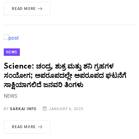
READ MORE
NEWS
Science: ಚಂದ್ರ, ಶುಕ್ರ ಮತ್ತು ಶನಿ ಗ್ರಹಗಳ
ಸಂಯೋಗ; ಅಪರೂಪದಲ್ಲೇ ಅಪರೂಪದ ಘಟನೆಗೆ
ಸಾಕ್ಷಿಯಾಗಲಿದೆ ಜನವರಿ ತಿಂಗಳು
NEWS
BY
SARKAI INFO
JANUARY 6, 2025
READ MORE