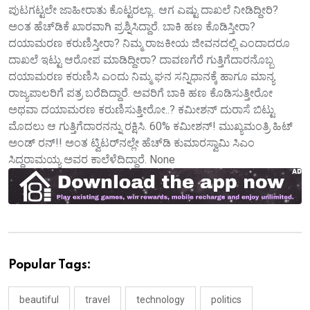
ಪುಟಗಟ್ಟಲೇ ಜಾಹೀರಾತು ಕೊಟ್ಟರಲ್ಲಾ.. ಆಗ ಎಷ್ಟು ದಾಖಲೆ ನೀಡಿದ್ದೀರಿ?
ಅಂತ ಹೆಚ್‌ಡಿಕೆ ಖಾರವಾಗಿ ಪ್ರಶ್ನಿಸಿದ್ದಾರೆ. ಬಾಕಿ ಹಣ ಕೊಡಿಸ್ತೀರಾ?
ದಯಾಮರಣ ಕರುಣಿಸ್ತೀರಾ? ನಿಮ್ಮ ರಾಜಕೀಯ ಜೀವನದಲ್ಲಿ ಎಂದಾದರೂ
ದಾಖಲೆ ಇಟ್ಟು ಆರೋಪ ಮಾಡಿದ್ದೀರಾ? ದಾವಣಗೆರೆ ಗುತ್ತಿಗೆದಾರನೊಬ್ಬ
ದಯಾಮರಣ ಕರುಣಿಸಿ ಎಂದು ನಿಮ್ಮ ಘನ ಸನ್ನಿಧಾನಕ್ಕೆ ಹಾಗೂ ಮಾನ್ಯ
ರಾಜ್ಯಪಾಲರಿಗೆ ಪತ್ರ ಬರೆದಿದ್ದಾರೆ. ಅವರಿಗೆ ಬಾಕಿ ಹಣ ಕೊಡಿಸುತ್ತೀರೋ
ಅಥವಾ ದಯಾಮರಣ ಕರುಣಿಸುತ್ತೀರೋ..? ಕಮೀಶನ್ ದುರಾಸೆ ಬಿಟ್ಟು
ಮೊದಲು ಆ ಗುತ್ತಿಗೆದಾರನನ್ನು ರಕ್ಷಿಸಿ. 60% ಕಮೀಶನ್! ಮುಖ್ಯಮಂತ್ರಿ ಹಿಟ್
ಅಂಡ್ ರನ್!! ಅಂತ ಟ್ವಿಟರ್‌ನಲ್ಲೇ ಹೆಚ್‌ಡಿ ಕುಮಾರಸ್ವಾಮಿ ಸಿಎಂ
ಸಿದ್ದರಾಮಯ್ಯ ಅವರ ಕಾಲೆಳೆದಿದ್ದಾರೆ. None
Popular Tags:
beautiful
travel
technology
politics