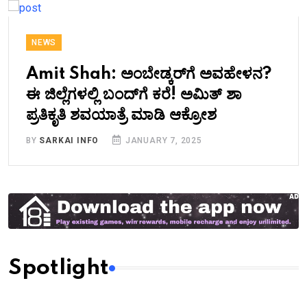
NEWS
Amit Shah: ಅಂಬೇಡ್ಕರ್‌ಗೆ ಅವಹೇಳನ?
ಈ ಜಿಲ್ಲೆಗಳಲ್ಲಿ ಬಂದ್‌ಗೆ ಕರೆ! ಅಮಿತ್ ಶಾ
ಪ್ರತಿಕೃತಿ ಶವಯಾತ್ರೆ ಮಾಡಿ ಆಕ್ರೋಶ
BY
SARKAI INFO
JANUARY 7, 2025
Spotlight