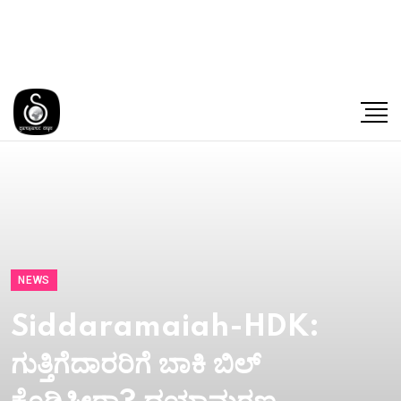
NEWS
Siddaramaiah-HDK:
ಗುತ್ತಿಗೆದಾರರಿಗೆ ಬಾಕಿ ಬಿಲ್