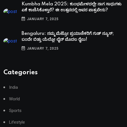
Kumbha Mela 2025: ಕುಂಭಮೇಳದಲ್ಲೇ ನಾಗ ಸಾಧುಗಳು
ಏಕೆ ಕಾಣಿಸಿಕೊಳ್ತಾರೆ? ಈ ಉತ್ಸವದಲ್ಲಿ ಅವರ ಪಾತ್ರವೇನು?
JANUARY 7, 2025
Bengaluru: ನಮ್ಮ ಮೆಟ್ರೋ ಪ್ರಯಾಣಿಕರಿಗೆ ಗುಡ್​ ನ್ಯೂಸ್;
ಬಂದೇ ಬಿಡ್ತು ಯೆಲ್ಲೋ ಲೈನ್ ಮೊದಲ ರೈಲು!
JANUARY 7, 2025
Categories
India
World
Sports
Lifestyle