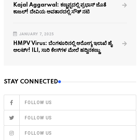
Kajal Aggarwal: ಕಣ್ಣಪ್ಪದಲ್ಲಿ ಪ್ರಭಾಸ್ ಜೊತೆ
ಕಾಜಲ್! ದೇವಿಯ ಅವತಾರದಲ್ಲಿ ಸೌತ್ ನಟಿ
JANUARY 7, 2025
HMPV Virus: ಬೆಂಗಳೂರಿನಲ್ಲಿ ಆರೋಗ್ಯ ಇಲಾಖೆ ಹೈ
ಅಲರ್ಟ್! ILI, ಸಾರಿ ಕೇಸ್‌ಗಳ ಮೇಲೆ ಹದ್ದಿನಕಣ್ಣು
STAY CONNECTED
FOLLOW US
FOLLOW US
FOLLOW US