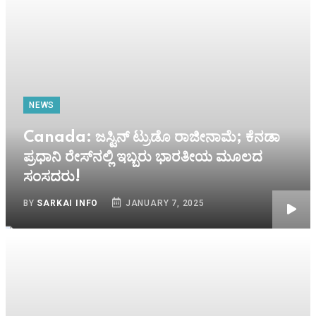
NEWS
Canada: ಜಸ್ಟಿನ್ ಟ್ರುಡೊ ರಾಜೀನಾಮೆ; ಕೆನಡಾ
ಪ್ರಧಾನಿ ರೇಸ್​ನಲ್ಲಿ ಇಬ್ಬರು ಭಾರತೀಯ ಮೂಲದ
ಸಂಸದರು!
BY
SARKAI INFO
JANUARY 7, 2025