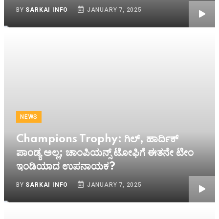
BY
SARKAI INFO
JANUARY 7, 2025
NEWS
Champions Trophy: ಗಿಲ್, ಹಾರ್ದಿಕ್
ಪಾಂಡ್ಯ ಅಲ್ಲ; ಚಾಂಪಿಯನ್ಸ್​ ಟೋಫಿಗೆ ಈತನೇ ಟೀಂ
ಇಂಡಿಯಾದ ಉಪನಾಯಕ?
BY
SARKAI INFO
JANUARY 7, 2025