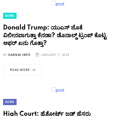
NEWS
Donald Trump: ಯುಎಸ್​ ಜೊತೆ
ವಿಲೀನವಾಗುತ್ತಾ ಕೆನಡಾ? ಡೊನಾಲ್ಡ್ ಟ್ರಂಪ್ ಕೊಟ್ಟ
ಆಫರ್ ಏನು ಗೊತ್ತಾ?
BY
SARKAI INFO
JANUARY 7, 2025
READ MORE
NEWS
High Court: ಹೈಕೋರ್ಟ್ ಜಡ್ಜ್ ಹೆಸರು