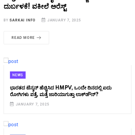
ದುರ್ಬಳಕೆ! ವಕೀಲೆ ಅರೆಸ್ಟ್
BY
SARKAI INFO
JANUARY 7, 2025
READ MORE
NEWS
ಭಾರತದ ಟೆನ್ಶನ್ ಹೆಚ್ಚಿಸಿದ HMPV, ಒಂದೇ ದಿನದಲ್ಲಿ ಐದು
ರೋಗಿಗಳು ಪತ್ತೆ, ಮತ್ತೆ ಜಾರಿಯಾಗುತ್ತಾ ಲಾಕ್​ಡೌನ್?
JANUARY 7, 2025