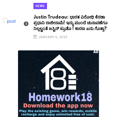
NEWS
Justin Trudeau: ಭಾರತ ವಿರೋಧಿ ಕೆನಡಾ
ಪ್ರಧಾನಿ ರಾಜೀನಾಮೆ! ಇನ್ನು ಮುಂದೆ ಚುನಾವಣೆಗೂ
ನಿಲ್ಲಲ್ವಂತೆ ಜಸ್ಟಿನ್ ಟ್ರುಡೊ ! ಕಾರಣ ಏನು ಗೊತ್ತಾ?
JANUARY 6, 2025