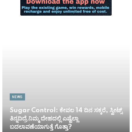
NEWS
Sugar Control: ಕೇವಲ 14 ದಿನ ಸಕ್ಕರೆ, ಸ್ವೀಟ್ಸ್
ತಿನ್ನದಿದ್ರೆ ನಿಮ್ಮ ದೇಹದಲ್ಲಿ ಎಷ್ಟೆಲ್ಲಾ
ಬದಲಾವಣೆಯಾಗುತ್ತೆ ಗೊತ್ತಾ?