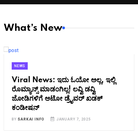
What’s New
NEWS
Viral News: ಇದು ಓಯೋ ಅಲ್ಲ, ಇಲ್ಲಿ
ರೊಮ್ಯಾನ್ಸ್ ಮಾಡಂಗಿಲ್ಲ! ಲವ್ವಿ ಡವ್ವಿ
ಜೋಡಿಗಳಿಗೆ ಆಟೋ ಡ್ರೈವರ್ ಖಡಕ್
ಕಂಡೀಷನ್
BY
SARKAI INFO
JANUARY 7, 2025