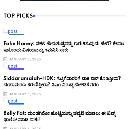
TOP PICKS
NEWS
Fake Honey: ನಕಲಿ ಜೇನುತುಪ್ಪವನ್ನು ಗುರುತಿಸುವುದು ಹೇಗೆ? ಕೇವಲ
ಇದೊಂದು ವಿಷಯವನ್ನು ಗಮನಿಸಿ ಸಾಕು
JANUARY 6, 2025
NEWS
Siddaramaiah-HDK: ಗುತ್ತಿಗೆದಾರರಿಗೆ ಬಾಕಿ ಬಿಲ್ ಕೊಡಿಸ್ತೀರಾ?
ದಯಾಮರಣ ಕರುಣಿಸ್ತೀರಾ? ಸಿಎಂ ವಿರುದ್ಧ ಹೆಚ್‌ಡಿಕೆ ಗರಂ
JANUARY 6, 2025
NEWS
Belly Fat: ದುಂಡಗಿರೋ ಹೊಟ್ಟೆಯನ್ನು ಚಪ್ಪಟೆ ಮಾಡಲು ಈ ಟಿಪ್ಸ್
ಫಾಲೋ ಮಾಡಿ ಸಾಕು!
JANUARY 6, 2025