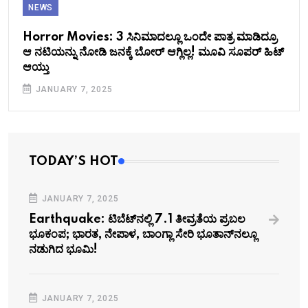
NEWS
Horror Movies: 3 ಸಿನಿಮಾದಲ್ಲೂ ಒಂದೇ ಪಾತ್ರ ಮಾಡಿದ್ರೂ
ಆ ನಟಿಯನ್ನು ನೋಡಿ ಜನಕ್ಕೆ ಬೋರ್ ಆಗ್ಲಿಲ್ಲ! ಮೂವಿ ಸೂಪರ್ ಹಿಟ್
ಆಯ್ತು
JANUARY 7, 2025
TODAY’S HOT
JANUARY 7, 2025
Earthquake: ಟಿಬೆಟ್‌ನಲ್ಲಿ 7.1 ತೀವ್ರತೆಯ ಪ್ರಬಲ
ಭೂಕಂಪ; ಭಾರತ, ನೇಪಾಳ, ಬಾಂಗ್ಲಾ ಸೇರಿ ಭೂತಾನ್​ನಲ್ಲೂ
ನಡುಗಿದ ಭೂಮಿ!
JANUARY 7, 2025