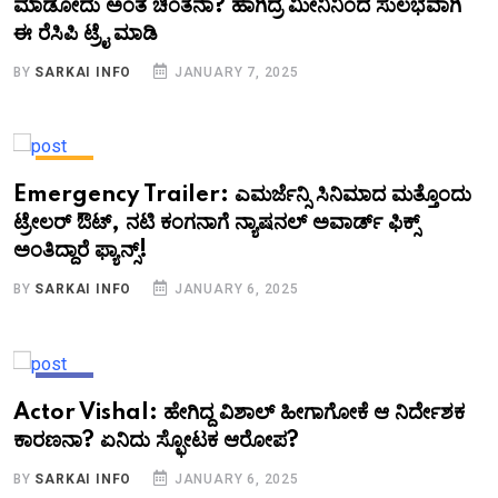
ಮಾಡೋದು ಅಂತ ಚಿಂತೆನಾ? ಹಾಗಿದ್ರೆ ಮೀನಿನಿಂದ ಸುಲಭವಾಗಿ
ಈ ರೆಸಿಪಿ ಟ್ರೈ ಮಾಡಿ
BY
SARKAI INFO
JANUARY 7, 2025
NEWS
Emergency Trailer: ಎಮರ್ಜೆನ್ಸಿ ಸಿನಿಮಾದ ಮತ್ತೊಂದು
ಟ್ರೇಲರ್‌ ಔಟ್‌, ನಟಿ ಕಂಗನಾಗೆ ನ್ಯಾಷನಲ್‌ ಅವಾರ್ಡ್‌ ಫಿಕ್ಸ್‌
ಅಂತಿದ್ದಾರೆ ಫ್ಯಾನ್ಸ್​!
BY
SARKAI INFO
JANUARY 6, 2025
NEWS
Actor Vishal: ಹೇಗಿದ್ದ ವಿಶಾಲ್ ಹೀಗಾಗೋಕೆ ಆ ನಿರ್ದೇಶಕ
ಕಾರಣನಾ? ಏನಿದು ಸ್ಫೋಟಕ ಆರೋಪ?
BY
SARKAI INFO
JANUARY 6, 2025