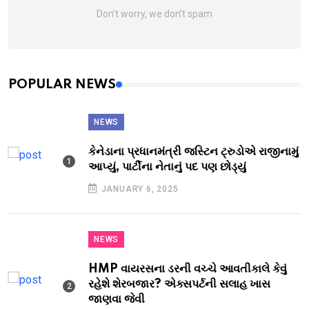
Don’t worry, we don’t spam
POPULAR NEWS
NEWS
કેનેડાના પ્રધાનમંત્રી જસ્ટિન ટ્રુડોએ રાજીનામું
આપ્યું, પાર્ટીના નેતાનું પદ પણ છોડ્યું
JANUARY 6, 2025
NEWS
HMP વાયરસના ડરની વચ્ચે આવતીકાલે કેવું
રહેશે શેરબજાર? એક્સપર્ટની સલાહ ખાસ
જાણવા જેવી