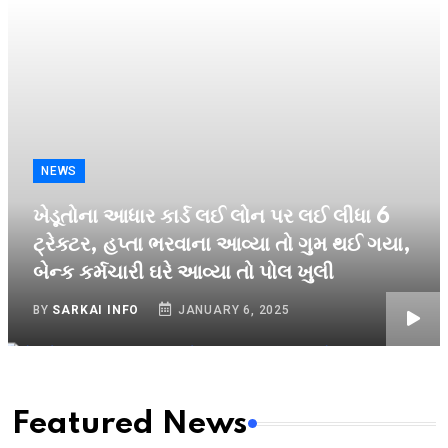
NEWS
ખેડૂતોના આધાર કાર્ડ લઈ લોન પર લઈ લીધા 6
ટ્રેક્ટર, હપ્તા ભરવાના આવ્યા તો ગુમ થઈ ગયા,
બેન્ક કર્મચારી ઘરે આવ્યા તો પોલ ખુલી
BY
SARKAI INFO
JANUARY 6, 2025
Featured News