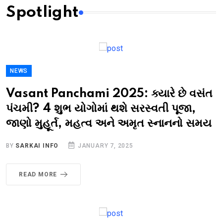
Spotlight
NEWS
Vasant Panchami 2025: ક્યારે છે વસંત
પંચમી? 4 શુભ યોગોમાં થશે સરસ્વતી પૂજા,
જાણો મુહૂર્ત, મહત્વ અને અમૃત સ્નાનનો સમય
BY
SARKAI INFO
JANUARY 7, 2025
READ MORE