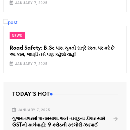
JANUARY 7, 2025
NEWS
Road Safety: B.Sc પાસ યુવતી રાત્રે રસ્તા પર કરે છે
આ કામ, જાણી તમે પણ કહેશો વાહ!
JANUARY 7, 2025
TODAY’S HOT
JANUARY 7, 2025
ગુજરાતભરમાં પાનમસાલા અને તમાકુના ડીલર સામે
GSTની કાર્યવાહી: 9 કરોડની કરચોરી ઝડપાઈ