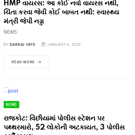
HMP વાયરસ: આ કોઈ નવો વાયરસ નથી,
ચિંતા કરવા જેવી કોઈ બાબત નથી: સ્વાસ્થ્ય
મંત્રી જેપી નડ્ડા
NEWS
BY
SARKAI INFO
JANUARY 6, 2025
READ MORE
NEWS
રાજકોટ: વિંછીયામાં પોલીસ સ્ટેશન પર
પથ્થરમારો, 52 લોકોની અટકાયત, 3 પોલીસ