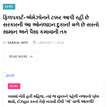
NEWS
ફ્લિપકાર્ટ-એમેઝોનને ટક્કર આપી રહી છે
સરકારની આ ઓનલાઇન દુકાન! મળે છે સસ્તો
સામાન અને પૈસા કમાવાની તક
BY
SARKAI INFO
JANUARY 7, 2025
READ MORE
NEWS
બસમાં બેઠી હતી મહિલા, ત્યાં જ યુવકને પહેલી નજરનો પ્રેમ
થયો, ઈઝહાર કરતાં તેણે બતાવી દીધી 'એ' વાળી આંગળી!