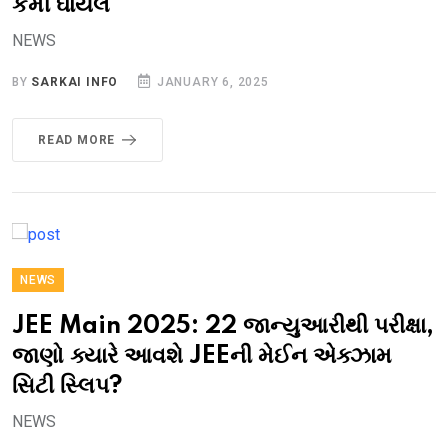
કર્મી ઘાયલ
NEWS
BY
SARKAI INFO
JANUARY 6, 2025
READ MORE
NEWS
JEE Main 2025: 22 જાન્યુઆરીથી પરીક્ષા,
જાણો ક્યારે આવશે JEEની મેઈન એક્ઝામ
સિટી સ્લિપ?
NEWS