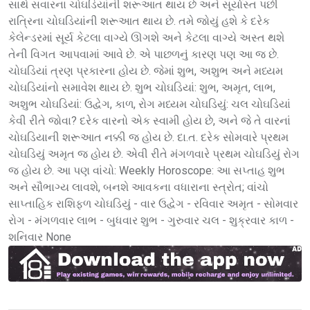
સાથે સવારના ચોઘડિયાંની શરૂઆત થાય છે અને સૂર્યાસ્ત પછી
રાત્રિના ચોઘડિયાંની શરૂઆત થાય છે. તમે જોયું હશે કે દરેક
કેલેન્ડરમાં સૂર્ય કેટલા વાગ્યે ઊગશે અને કેટલા વાગ્યે અસ્ત થશે
તેની વિગત આપવામાં આવે છે. એ પાછળનું કારણ પણ આ જ છે.
ચોઘડિયાં ત્રણ પ્રકારના હોય છે. જેમાં શુભ, અશુભ અને મધ્યમ
ચોઘડિયાંનો સમાવેશ થાય છે. શુભ ચોઘડિયાં: શુભ, અમૃત, લાભ,
અશુભ ચોઘડિયાં: ઉદ્વેગ, કાળ, રોગ મધ્યમ ચોઘડિયું: ચલ ચોઘડિયાં
કેવી રીતે જોવા? દરેક વારનો એક સ્વામી હોય છે, અને જે તે વારનાં
ચોઘડિયાની શરૂઆત નક્કી જ હોય છે. દા.ત. દરેક સોમવારે પ્રથમ
ચોઘડિયું અમૃત જ હોય છે. એવી રીતે મંગળવારે પ્રથમ ચોઘડિયું રોગ
જ હોય છે. આ પણ વાંચો: Weekly Horoscope: આ સપ્તાહ શુભ
અને સૌભાગ્ય લાવશે, બનશે આવકના વધારાના સ્ત્રોત; વાંચો
સાપ્તાહિક રાશિફળ ચોઘડિયું - વાર ઉદ્વેગ - રવિવાર અમૃત - સોમવાર
રોગ - મંગળવાર લાભ - બુધવાર શુભ - ગુરુવાર ચલ - શુક્રવાર કાળ -
શનિવાર None