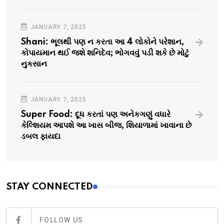
JANUARY 7, 2025
Shani: ભૂલથી પણ ન કરતા આ 4 લોકોને પરેશાન,
કોપાયમાન થઈ જશે શનિદેવ; ભોગવવું પડી શકે છે મોટું
નુકસાન
JANUARY 7, 2025
Super Food: દૂધ કરતાં પણ અનેકગણું વધારે
કેલ્શિયમ આપશે આ ખાસ બીજ, શિયાળામાં ખાવાના છે
ડબલ ફાયદા
STAY CONNECTED
FOLLOW US