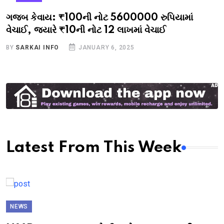
NEWS
ગજબ કેવાય: ₹100ની નોટ 5600000 રુપિયામાં
વેચાઈ, જ્યારે ₹10ની નોટ 12 લાખમાં વેચાઈ
BY
SARKAI INFO
JANUARY 6, 2025
Latest From This Week
NEWS