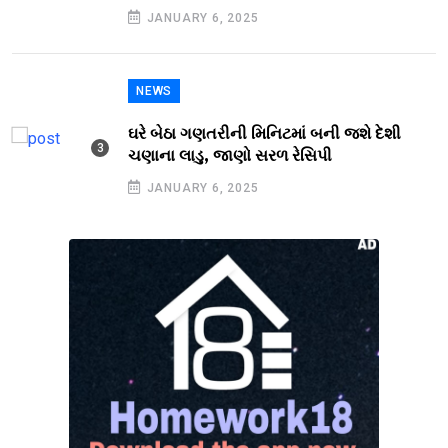
JANUARY 6, 2025
NEWS
ઘરે બેઠા ગણતરીની મિનિટમાં બની જશે દેશી
ચણાના લાડુ, જાણો સરળ રેસિપી
JANUARY 6, 2025