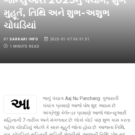
જાન્યુઆરી 2025નું પંચાંગ, શુભ
મુહૂર્ત, તિથિ અને શુભ-અશુભ
ચોઘડિયાં
BY
SARKARI INFO
2025-01-07 06:51:51
1 MINUTE READ
આજનું પંચાગ Aaj Nu Panchang: ગુજરાતી
પંચાંગ પ્રમાણે આજે પોષ શુદ આઠમ છે.
અંગ્રેજી કેલેન્ડર પ્રમાણે આજે જાન્યુઆરી
મહિનાની 7 તારીખ અને મંગળવાર છે. લોકો કોઈ પણ શુભ કામ કરતા
પહેલા ચોઘડિયું એટલે કે સારું મૂહૂર્ત જોતા હોય છે. આજના તિથિ,
વાર, ચોઘડિયાં સહિતની માહિતી મેળવીએ. આજની તિથિ: પોષ સુદ