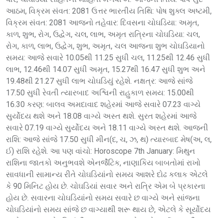
આઠમ, વિક્રમ સંવત: 2081 ઉત્તર ભારતીય તિથિ: પોષ શુક્લ અષ્ટમી,
વિક્રમ સંવત: 2081 આજનો તહેવાર: દિવસના ચોઘડિયા: અમૃત,
કાળ, શુભ, રોગ, ઉદ્વેગ, ચલ, લાભ, અમૃત રાત્રિના ચોઘડિયા: ચલ,
રોગ, કાળ, લાભ, ઉદ્વેગ, શુભ, અમૃત, ચલ આજના શુભ ચોઘડિયાનો
સમય: આજે સવારે 10.05થી 11.25 સુધી ચલ, 11.25થી 12.46 સુધી
લાભ, 12.46થી 14.07 સુધી અમૃત, 15.27થી 16.47 સુધી શુભ અને
19.48થી 21.27 સુધી લાભ ચોઘડિયું રહેશે. નક્ષત્ર: આજે સાંજે
17.50 સુધી રેવતી ત્યારબાદ અશ્વિની રાહુકાળ સમય: 15.00થી
16.30 કરણ: બાલવ અમદાવાદ શહેરમાં આજે સવારે 07.23 વાગ્યે
સુર્યોદય થશે અને 18.08 વાગ્યે અસ્ત થશે. સુરત શહેરમાં આજે
સવારે 07.19 વાગ્યે સુર્યોદય અને 18.11 વાગ્યે અસ્ત થશે. આજની
રાશિ: આજે સાંજે 17.50 સુધી મીન(દ, ચ, ઝ, થ) ત્યારબાદ મેષ(અ, લ,
ઈ) રાશિ રહેશે. આ પણ વાંચો: Horoscope 7th January: મિથુન
રાશિના જાતકો અનુભવશે એનર્જેટિક, નાણાકિય બાબતોમાં રાખો
સાવધાની સામાન્ય રીતે ચોઘડિયાંનો સમય આશરે દોઢ કલાક એટલે
કે 90 મિનિટ હોય છે. ચોઘડિયાં સવાર અને રાત્રિ એમ બે પ્રકારના
હોય છે. સવારના ચોઘડિયાંનો સમય સવારે છ વાગ્યે અને સાંજના
ચોઘડિયાંનો સમય સાંજે છ વાગ્યાથી શરૂ થાય છે, એટલે કે સૂર્યોદય