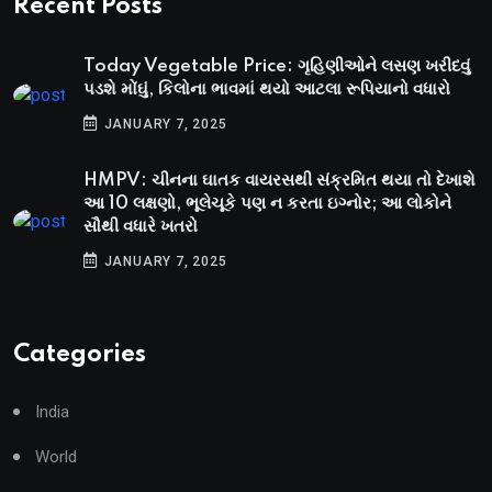
Recent Posts
Today Vegetable Price: ગૃહિણીઓને લસણ ખરીદવું
પડશે મોંઘું, કિલોના ભાવમાં થયો આટલા રૂપિયાનો વધારો
JANUARY 7, 2025
HMPV: ચીનના ઘાતક વાયરસથી સંક્રમિત થયા તો દેખાશે
આ 10 લક્ષણો, ભૂલેચૂકે પણ ન કરતા ઇગ્નોર; આ લોકોને
સૌથી વધારે ખતરો
JANUARY 7, 2025
Categories
India
World