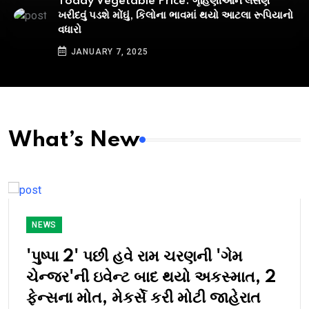
Today Vegetable Price: ગૃહિણીઓને લસણ
ખરીદવું પડશે મોંઘું, કિલોના ભાવમાં થયો આટલા રૂપિયાનો
વધારો
JANUARY 7, 2025
What’s New
NEWS
'પુષ્પા 2' પછી હવે રામ ચરણની 'ગેમ
ચેન્જર'ની ઇવેન્ટ બાદ થયો અકસ્માત, 2
ફેન્સના મોત, મેકર્સે કરી મોટી જાહેરાત