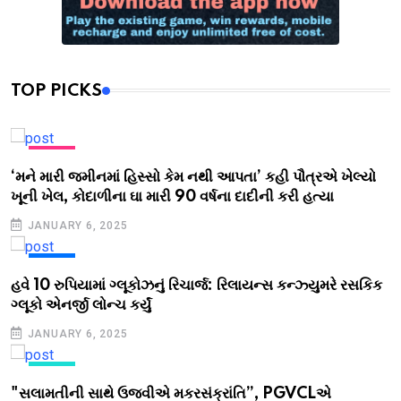
TOP PICKS
NEWS
‘મને મારી જમીનમાં હિસ્સો કેમ નથી આપતા’ કહી પૌત્રએ ખેલ્યો
ખૂની ખેલ, કોદાળીના ઘા મારી 90 વર્ષના દાદીની કરી હત્યા
JANUARY 6, 2025
NEWS
હવે 10 રુપિયામાં ગ્લૂકોઝનું રિચાર્જ: રિલાયન્સ કન્ઝ્યુમરે રસકિક
ગ્લૂકો એનર્જી લોન્ચ કર્યું
JANUARY 6, 2025
NEWS
"સલામતીની સાથે ઉજવીએ મકરસંક્રાંતિ”, PGVCLએ