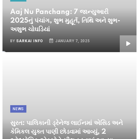
Aaj Nu Panchang: 7 જાન્યુઆરી
2025નું પંચાંગ, શુભ મુહૂર્ત, તિથિ અને શુભ-
અશુભ ચોઘડિયાં
BY
SARKAI INFO
JANUARY 7, 2025
NEWS
સુરત: પાલિકાની ડ્રેનેજ લાઈનમાં એસિડ અને
કેમિકલ યુક્ત પાણી છોડવામાં આવ્યું, 2