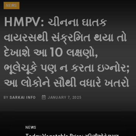
HMPV: ચીનના ઘાતક
વાયરસથી સંક્રમિત થયા તો
દેખાશે આ 10 લક્ષણો,
ભૂલેચૂકે પણ ન કરતા ઇગ્નોર;
આ લોકોને સૌથી વધારે ખતરો
BY
SARKAI INFO
JANUARY 7, 2025
NEWS