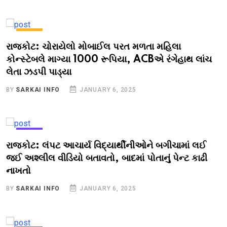
NEWS
રાજકોટ: ચોરાયેલો મોબાઈલ પરત મળતા મહિલા
કોન્સ્ટેબલે માગ્યા 1000 રૂપિયા, ACBએ રંગેહાથ લાંચ
લેતા ઝડપી પાડ્યા
BY
SARKAI INFO
JANUARY 6, 2025
NEWS
રાજકોટ: લંપટ આચાર્ય વિદ્યાર્થીનીઓને બગીચામાં લઈ
જઈ અશ્લીલ વીડિયો બતાવતો, બાદમાં પોતાનું પેન્ટ કાઢી
નાખતો
BY
SARKAI INFO
JANUARY 6, 2025