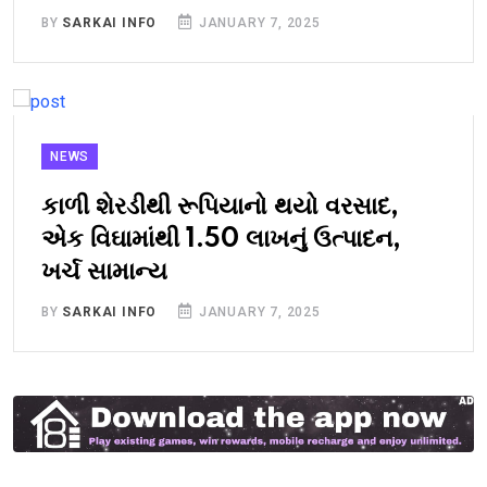
BY
SARKAI INFO
JANUARY 7, 2025
NEWS
કાળી શેરડીથી રૂપિયાનો થયો વરસાદ,
એક વિઘામાંથી 1.50 લાખનું ઉત્પાદન,
ખર્ચ સામાન્ય
BY
SARKAI INFO
JANUARY 7, 2025