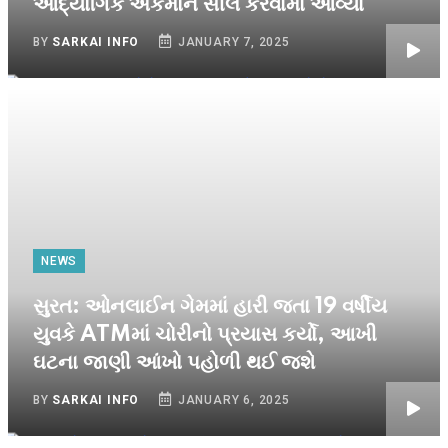
ઓદ્યોગિક એકમોને સીલ કરવામાં આવ્યા
BY
SARKAI INFO
JANUARY 7, 2025
NEWS
સુરત: ઓનલાઈન ગેમમાં હારી જતા 19 વર્ષીય
યુવકે ATMમાં ચોરીનો પ્રયાસ કર્યો, આખી
ઘટના જાણી આંખો પહોળી થઈ જશે
BY
SARKAI INFO
JANUARY 6, 2025